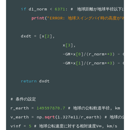
if
 d1_norm 
<
 6371
:
 #　地球距離が地球半径以下に
print
(
"ERROR: 地球スイングバイ時の高度がマ
dxdt 
=
[
x
[2
]
,
x
[3
]
,
-
GM
*
x
[0
]
/
(
r_norm
*
*3
)
-
 GM
-
GM
*
x
[1
]
/
(
r_norm
*
*3
)
-
 GM
return
 dxdt
# 条件の設定
r_earth 
=
 149597870.7
 # 地球の公転軌道半径
,
 km
v_earth 
=
 np
.
sqrt
(
1
.
327e11
/
r_earth
)
 # 地球の公
vinf 
=
 5
 # 地球公転速度に対する相対速度V∞
,
 km
/
s