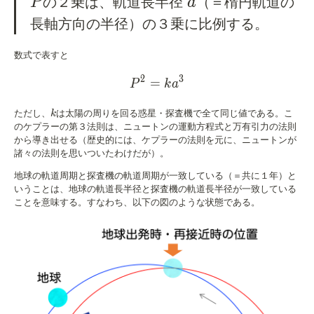
a
の２乗は、軌道長半径
（＝楕円軌道の
P
a
長軸方向の半径）の３乗に比例する。
数式で表すと
2
3
=
P^2 = ka^3
P
k
a
k
ただし、
は太陽の周りを回る惑星・探査機で全て同じ値である。こ
k
のケプラーの第３法則は、ニュートンの運動方程式と万有引力の法則
から導き出せる（歴史的には、ケプラーの法則を元に、ニュートンが
諸々の法則を思いついたわけだが）。
地球の軌道周期と探査機の軌道周期が一致している（＝共に１年）と
いうことは、地球の軌道長半径と探査機の軌道長半径が一致している
ことを意味する。すなわち、以下の図のような状態である。