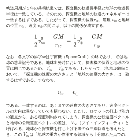
軌道周期が１年の共鳴軌道では、探査機の軌道長半径と地球の軌道長
半径は一致している。そのため、探査機と地球の軌道のエネルギーは
r_{\textrm{sc}}
v_{\textrm
一致するはずである。したがって、探査機の位置
、速度
と地球
r
v
sc
sc
r_{\oplus}
v_{\oplus}
の位置
、速度
の間には、以下の関係が成立する。
r
v
⊕
⊕
1
1
GM
GM
\frac{1}{2}v_{\textrm{sc
2
2
−
=
−
v
v
sc
⊕
2
2
r
r
sc
⊕
\textrm{sc}
sc
\oplus
⊕
なお、各文字の添字
は宇宙機（SpaceCraft）の略であり、
は地
球の惑星記号である。地球出発時において、探査機の位置と地球の位
\vec{r}_{\textrm{sc}}=\vec{r}_{\oplus}
=
置は同じであるため、
である。したがって、地球出発時に
r
r
sc
⊕
おいて、「探査機の速度の大きさ」と「地球の速度の大きさ」は一致
するはずである。すなわち、
=
v_{\textrm{sc}}=v_{\opl
v
v
sc
⊕
である。一致するのは、あくまでの速度の大きさであり、速度ベクト
ルの方向は異なっていても構わない。ただし、ロケットの打上げ能力
の観点から、ある程度制約されてしまう。探査機の公転速度ベクトル
V_{\infty}
と地球の公転速度ベクトルの差は、
（ブイ・インフィニティ）と
V
∞
呼ばれる。地球から探査機を打ち上げる際の双曲線軌道を考えたと
V_{\infty}
き、この
は「地球の重力が作用する領域から十分離れた点での、
V
∞