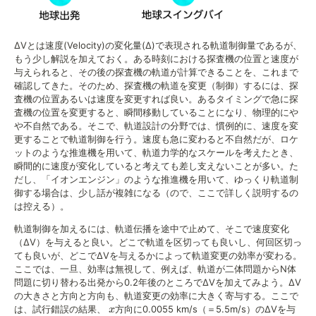
ΔVとは速度(Velocity)の変化量(Δ)で表現される軌道制御量であるが、
もう少し解説を加えておく。ある時刻における探査機の位置と速度が
与えられると、その後の探査機の軌道が計算できることを、これまで
確認してきた。そのため、探査機の軌道を変更（制御）するには、探
査機の位置あるいは速度を変更すれば良い。あるタイミングで急に探
査機の位置を変更すると、瞬間移動していることになり、物理的にや
や不自然である。そこで、軌道設計の分野では、慣例的に、速度を変
更することで軌道制御を行う。速度も急に変わると不自然だが、ロケ
ットのような推進機を用いて、軌道力学的なスケールを考えたとき、
瞬間的に速度が変化していると考えても差し支えないことが多い。た
だし、「イオンエンジン」のような推進機を用いて、ゆっくり軌道制
御する場合は、少し話が複雑になる（ので、ここで詳しく説明するの
は控える）。
軌道制御を加えるには、軌道伝播を途中で止めて、そこで速度変化
（ΔV）を与えると良い。どこで軌道を区切っても良いし、何回区切っ
ても良いが、どこでΔVを与えるかによって軌道変更の効率が変わる。
ここでは、一旦、効率は無視して、例えば、軌道が二体問題からN体
問題に切り替わる出発から0.2年後のところでΔVを加えてみよう。ΔV
の大きさと方向と方向も、軌道変更の効率に大きく寄与する。ここで
x
は、試行錯誤の結果、
方向に0.0055 km/s（＝5.5m/s）のΔVを与
x