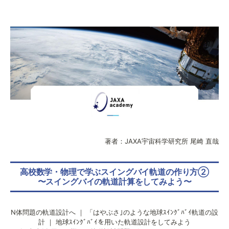
著者：JAXA宇宙科学研究所 尾崎 直哉
高校数学・物理で学ぶスイングバイ軌道の作り方②
〜スイングバイの軌道計算をしてみよう〜
N体問題の軌道設計へ
｜
「はやぶさ｣のような地球ｽｲﾝｸﾞﾊﾞｲ軌道の設
計
｜
地球ｽｲﾝｸﾞﾊﾞｲを用いた軌道設計をしてみよう