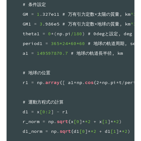
# 条件設定
GM 
=
 1
.
327e11 # 万有引力定数×太陽の質量
,
 km
^3
/
GM1 
=
 3
.
986e5 # 万有引力定数×地球の質量
,
 km
^3
/
theta1 
=
 0
*
(
np
.
pi
/180
)
 # 0degと設定
,
 deg 
-
>
period1 
=
 365
*24
*60
*60
 # 地球の軌道周期
,
 sec
a1 
=
 149597870.7
 # 地球の軌道長半径
,
 km
# 地球の位置
r1 
=
 np
.
array
(
[
 a1
*
np
.
cos
(
2
*
np
.
pi
*
t
/
perio
# 運動方程式の計算
d1 
=
 x
[0
:2
]
-
 r1
r_norm 
=
 np
.
sqrt
(
x
[0
]
*
*2
+
 x
[1
]
*
*2
)
d1_norm 
=
 np
.
sqrt
(
d1
[0
]
*
*2
+
 d1
[1
]
*
*2
)