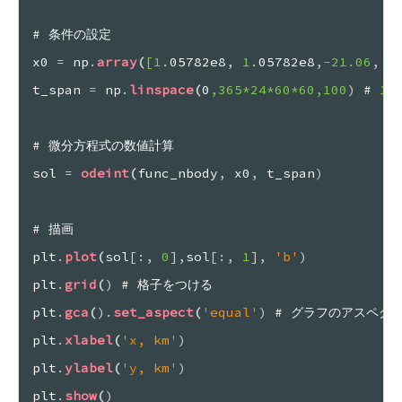
# 条件の設定
x0 
=
 np
.
array
(
[1
.
05782e8
,
 1
.
05782e8
,
-21.06
,
 2
t_span 
=
 np
.
linspace
(
0
,365
*24
*60
*60
,100
)
 #
 1
年
# 微分方程式の数値計算
sol 
=
odeint
(
func_nbody
,
 x0
,
 t_span
)
# 描画
plt
.
plot
(
sol
[
:
,
 0
]
,
sol
[
:
,
 1
]
,
'b'
)
plt
.
grid
(
)
 # 格子をつける
plt
.
gca
(
)
.
set_aspect
(
'equal'
)
 # グラフのアスペク
plt
.
xlabel
(
'x, km'
)
plt
.
ylabel
(
'y, km'
)
plt
.
show
(
)