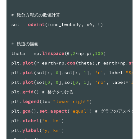
# 微分方程式の数値計算
sol 
=
odeint
(
func_twobody
,
 x0
,
 t
)
# 軌道の描画
theta 
=
 np
.
linspace
(
0
,2
*
np
.
pi
,100
)
plt
.
plot
(
r_earth
*
np
.
cos
(
theta
)
,
r_earth
*
np
.
sin
plt
.
plot
(
sol
[
:
,
 0
]
,
sol
[
:
,
 1
]
,
'r'
,
 label
=
"Spa
plt
.
plot
(
sol
[0
,
 0
]
,
sol
[0
,
 1
]
,
'ro'
,
 label
=
"In
plt
.
grid
(
)
 # 格子をつける
plt
.
legend
(
loc
=
"lower right"
)
plt
.
gca
(
)
.
set_aspect
(
'equal'
)
 # グラフのアスペク
plt
.
xlabel
(
'x, km'
)
plt
.
ylabel
(
'y, km'
)