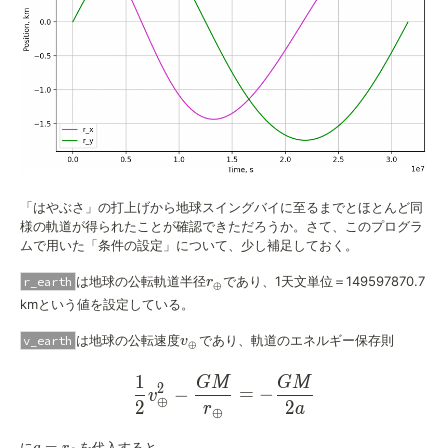
「はやぶさ」の打上げから地球スイングバイに至るまでとほとんど同
様の軌道が得られたことが確認できただろうか。さて、このプログラ
ムで用いた「条件の設定」について、少し補足しておく。
r_{\oplus}
は地球の公転軌道半径
であり、1天文単位＝149597870.7
r_earth
r
⊕
kmという値を設定している。
v_{\oplus}
は地球の公転速度
であり、軌道のエネルギー保存則
v_earth
v
⊕
1
GM
GM
\frac{1}{2}v_{\oplus}^2
2
−
=
−
v
⊕
2
2
r
a
⊕
a=r_{\oplus}
=
に
を代入すると、