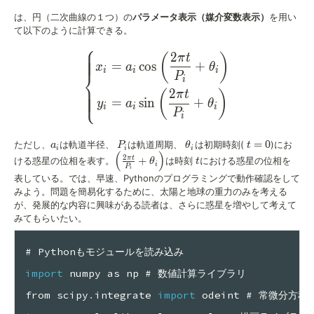
は、円（二次曲線の１つ）の
パラメータ表示（媒介変数表示）
を用い
て以下のように計算できる。
⎧
2
\left\{ \begin{alignedat}{
(
)
π
t
=
cos
+
x
a
θ
i
i
i
⎨
P
i
2
(
)
⎩
π
t
=
sin
+
y
a
θ
i
i
i
P
i
a_i
P_i
\theta_i
t=0
=
0
ただし、
は軌道半径、
は軌道周期、
は初期時刻(
)にお
a
P
θ
t
i
i
i
(
)
\left(\frac{2\pi t}
t
2
π
t
+
ける惑星の位相を表す。
は時刻
における惑星の位相を
θ
t
i
P
{P_i}+\theta_i\right)
i
表している。では、早速、Pythonのプログラミングで動作確認をして
みよう。問題を簡易化するために、太陽と地球の重力のみを考える
が、発展的な内容に興味がある読者は、さらに惑星を増やして考えて
みてもらいたい。
# Pythonもモジュールを読み込み
import
 numpy as np # 数値計算ライブラリ
from scipy
.
integrate 
import
 odeint # 常微分方