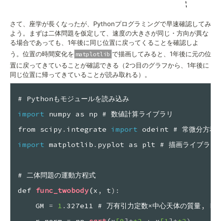
さて、座学が長くなったが、Pythonプログラミングで早速確認してみ
よう。まずは二体問題を仮定して、速度の大きさが同じ・方向が異な
る場合であっても、1年後に同じ位置に戻ってくることを確認しよ
う。位置の時間変化を
で描画してみると、1年後に元の位
matplotlib
置に戻ってきていることが確認できる（2つ目のグラフから、1年後に
同じ位置に帰ってきていることが読み取れる）。
# Pythonもモジュールを読み込み
import
 numpy as np # 数値計算ライブラリ
from scipy
.
integrate 
import
 odeint # 常微分方
import
 matplotlib
.
pyplot as plt # 描画ライブラリ
# 二体問題の運動方程式
def 
func_twobody
(
x
,
 t
)
:
GM 
=
 1
.
327e11 # 万有引力定数×中心天体の質量
,
 km
r_norm 
=
 np
.
sqrt
(
x
[0
]
*
*2
+
 x
[1
]
*
*2
)