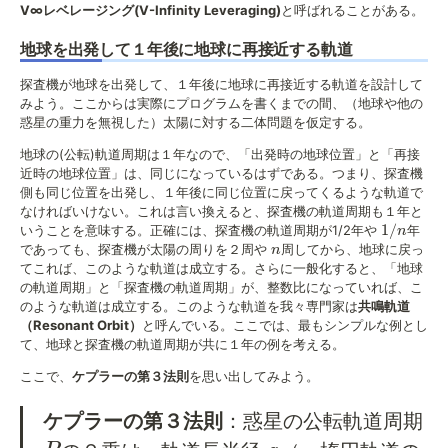
V∞レベレージング(V-Infinity Leveraging)
と呼ばれることがある。
地球を出発して１年後に地球に再接近する軌道
探査機が地球を出発して、１年後に地球に再接近する軌道を設計して
みよう。ここからは実際にプログラムを書くまでの間、（地球や他の
惑星の重力を無視した）太陽に対する二体問題を仮定する。
地球の(公転)軌道周期は１年なので、「出発時の地球位置」と「再接
近時の地球位置」は、同じになっているはずである。つまり、探査機
側も同じ位置を出発し、１年後に同じ位置に戻ってくるような軌道で
なければいけない。これは言い換えると、探査機の軌道周期も１年と
1/n
1/
いうことを意味する。正確には、探査機の軌道周期が1/2年や
年
n
n
であっても、探査機が太陽の周りを２周や
周してから、地球に戻っ
n
てこれば、このような軌道は成立する。さらに一般化すると、「地球
の軌道周期」と「探査機の軌道周期」が、整数比になっていれば、こ
のような軌道は成立する。このような軌道を我々専門家は
共鳴軌道
（Resonant Orbit）
と呼んでいる。ここでは、最もシンプルな例とし
て、地球と探査機の軌道周期が共に１年の例を考える。
ここで、
ケプラーの第３法則
を思い出してみよう。
P
ケプラーの第３法則
：惑星の公転軌道周期