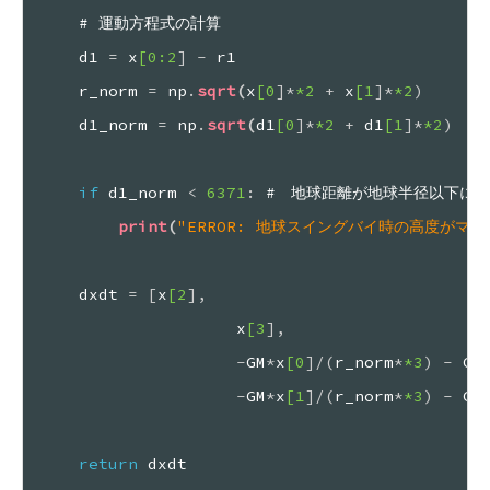
# 運動方程式の計算
d1 
=
 x
[0
:2
]
-
 r1
r_norm 
=
 np
.
sqrt
(
x
[0
]
*
*2
+
 x
[1
]
*
*2
)
d1_norm 
=
 np
.
sqrt
(
d1
[0
]
*
*2
+
 d1
[1
]
*
*2
)
if
 d1_norm 
<
 6371
:
 #　地球距離が地球半径以下に
print
(
"ERROR: 地球スイングバイ時の高度がマ
dxdt 
=
[
x
[2
]
,
x
[3
]
,
-
GM
*
x
[0
]
/
(
r_norm
*
*3
)
-
 GM
-
GM
*
x
[1
]
/
(
r_norm
*
*3
)
-
 GM
return
 dxdt