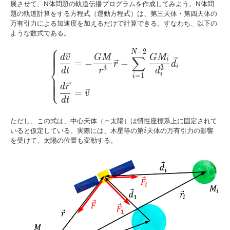
展させて、N体問題の軌道伝播プログラムを作成してみよう。N体問
題の軌道計算をする方程式（運動方程式）は、第三天体・第四天体の
万有引力による加速度を加えるだけで計算できる。すなわち、以下の
ような数式である。
⎧
−
2
\left\{ \begin{alignedat
N
d
v
GM
G
M
∑
i
=
−
−
r
d
⎨
i
3
3
d
t
r
d
i
=
1
i
⎩
d
r
=
v
d
t
ただし、この式は、中心天体（＝太陽）は慣性座標系上に固定されて
i
いると仮定している。実際には、木星等の第
天体の万有引力の影響
i
を受けて、太陽の位置も変動する。