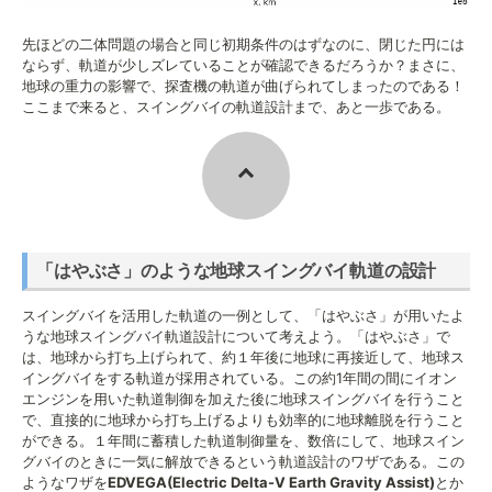
先ほどの二体問題の場合と同じ初期条件のはずなのに、閉じた円には
ならず、軌道が少しズレていることが確認できるだろうか？まさに、
地球の重力の影響で、探査機の軌道が曲げられてしまったのである！
ここまで来ると、スイングバイの軌道設計まで、あと一歩である。
「はやぶさ」のような地球スイングバイ軌道の設計
スイングバイを活用した軌道の一例として、「はやぶさ」が用いたよ
うな地球スイングバイ軌道設計について考えよう。「はやぶさ」で
は、地球から打ち上げられて、約１年後に地球に再接近して、地球ス
イングバイをする軌道が採用されている。この約1年間の間にイオン
エンジンを用いた軌道制御を加えた後に地球スイングバイを行うこと
で、直接的に地球から打ち上げるよりも効率的に地球離脱を行うこと
ができる。１年間に蓄積した軌道制御量を、数倍にして、地球スイン
グバイのときに一気に解放できるという軌道設計のワザである。この
ようなワザを
EDVEGA(Electric Delta-V Earth Gravity Assist)
とか