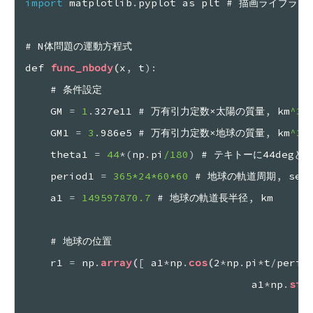
import
 matplotlib
.
pyplot as plt # 描画ライブラリ
# N体問題の運動方程式
def 
func_nbody
(
x
,
 t
)
:
# 条件設定
GM 
=
 1
.
327e11 # 万有引力定数×太陽の質量
,
 km
^3
/
GM1 
=
 3
.
986e5 # 万有引力定数×地球の質量
,
 km
^3
/
theta1 
=
 44
*
(
np
.
pi
/180
)
 # テキトーに44degと
period1 
=
 365
*24
*60
*60
 # 地球の軌道周期
,
 sec
a1 
=
 149597870.7
 # 地球の軌道長半径
,
 km
# 地球の位置
r1 
=
 np
.
array
(
[
 a1
*
np
.
cos
(
2
*
np
.
pi
*
t
/
perio
a1
*
np
.
sin