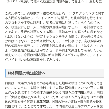
ｽｲﾝｸﾞﾊﾞｲを用いて様々な軌道設計問題を解いてみよう
｜
おわりに
この記事では、高校数学・物理の知識とPythonプログラミングに関す
る入門的な知識から、”スイングバイ”を活用した軌道設計を行うまで
のプロセスを丁寧に説明し、読者に実際に計算してもらうものであ
る。軌道設計とは、人工衛星や探査機が飛行するルートを計画するこ
とである。旅行の計画を立てる際に、移動ルートを真っ先に考えなけ
ればいけないように、宇宙ミッションを考える際に、真っ先に考えな
ければいけないことが軌道設計である。この記事では、高校数学•物
理の知識から出発し、この記事を読み終えた頃には、「はやぶさ」の
ような探査機の軌道設計ができる一歩手前まで到達してもらいたいと
考えている。今回はN体問題の軌道伝播プログラムを用いて、スイン
グバイを用いた軌道設計をしてみよう。
N体問題の軌道設計へ
前回は、太陽の万有引力のみを考慮した地球の軌道について考えてき
た。このように「太陽と地球」や「太陽と探査機」といった互いに相
互作用を及ぼす２つの物体の運動を扱う問題を
二体問題
と呼ぶ。同様
に「太陽と地球と探査機」といった互いに相互作用を及ぼす３つの物
体の運動を扱う問題を
三体問題
、N個の物体の運動を扱う問題を
N体
問題
と呼ぶ。ここまでで作成した二体問題の軌道伝播プログラムを発