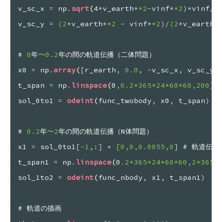
v_sc_x 
=
 np
.
sqrt
(
4
*
v_earth
*
*2
-
vinf
*
*2
)
*
vinf
/
(
v_sc_y 
=
(2
*
v_earth
*
*2
-
 vinf
*
*2
)
/
(2
*
v_earth
)
#
 0
年
〜0.2
年の間の軌道伝播（二体問題）
x0 
=
 np
.
array
(
[
r_earth
,
 0.0
,
-
v_sc_x
,
 v_sc_y
]
t_span 
=
 np
.
linspace
(
0
,0.2
*365
*24
*60
*60
,200
)
 
sol_0to1 
=
odeint
(
func_twobody
,
 x0
,
 t_span
)
#
 0.2
年
〜2
年の間の軌道伝播（N体問題）
x1 
=
 sol_0to1
[
-1
,
:
]
+
[0
,0
,0.0055
,0
]
 # 軌道伝
t_span1 
=
 np
.
linspace
(
0
.2
*365
*24
*60
*60
,2
*365
*
sol_1to2 
=
odeint
(
func_nbody
,
 x1
,
 t_span1
)
# 軌道の描画