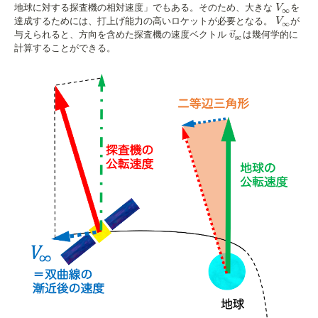
V_{\inf
地球に対する探査機の相対速度」でもある。そのため、大きな
を
V
∞
V_{\inf
達成するためには、打上げ能力の高いロケットが必要となる。
が
V
∞
\vec{v}_{\textrm
与えられると、方向を含めた探査機の速度ベクトル
は幾何学的に
v
sc
計算することができる。