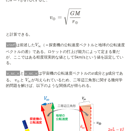
a
r
⊕
v_{\oplus}=\sqrt{\frac{
GM
=
v
⊕
r
⊕
と計算できる。
V_{\infty}
は前述した
（＝探査機の公転速度ベクトルと地球の公転速度
vinf
V
∞
ベクトルの差）である。ロケットの打上げ能力によって定まる量だ
が、ここではある程度現実的な値として5km/sという値を設定してい
る。
x
y
と
は宇宙機の公転速度ベクトルの
成分と
成分であ
v_sc_x
v_sc_x
x
y
v_{\oplus}
V_{\infty}
る。
と
が与えられているため、二等辺三角形に関する幾何学
v
V
⊕
∞
的問題を解けば、以下のような関係式が得られる。