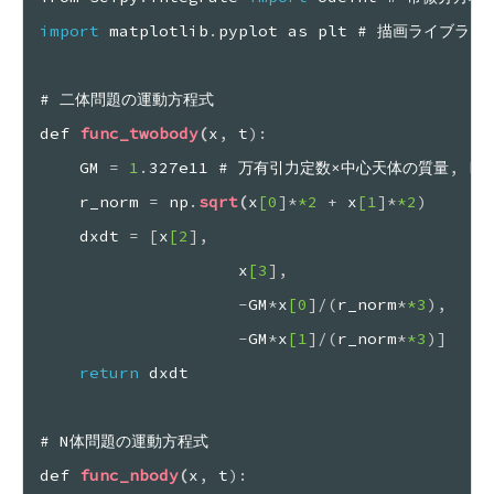
import
 matplotlib
.
pyplot as plt # 描画ライブラリ
# 二体問題の運動方程式
def 
func_twobody
(
x
,
 t
)
:
GM 
=
 1
.
327e11 # 万有引力定数×中心天体の質量
,
 km
r_norm 
=
 np
.
sqrt
(
x
[0
]
*
*2
+
 x
[1
]
*
*2
)
dxdt 
=
[
x
[2
]
,
x
[3
]
,
-
GM
*
x
[0
]
/
(
r_norm
*
*3
)
,
-
GM
*
x
[1
]
/
(
r_norm
*
*3
)
]
return
 dxdt
# N体問題の運動方程式
def 
func_nbody
(
x
,
 t
)
: