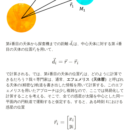
i
\vec{d}_i
i
第
番目の天体から探査機までの距離
は、中心天体に対する第
番
i
d
i
i
\vec{r}_i
目の天体の位置
を用いて、
r
i
\vec{d}_i=\vec{r}-\vec{r
=
−
d
r
r
i
i
i
\vec{r}_i
で計算される。では、第
番目の天体の位置
は、どのように計算で
i
r
i
きるだろう？我々専門家は、通常、
エフェメリス（天体暦）
と呼ばれ
る天体の(精密な)軌道を書き出した情報を用いて計算する。このエフ
ェメリスを用いたアプローチは少し複雑なので、ここでは簡易化して
計算することを考える。そこで、全ての惑星が太陽を中心とした同一
t
平面内の円軌道で運動すると仮定する。すると、ある時刻
における
t
惑星の位置
\vec{r}_i = \begin{bmatr
[
]
x
i
=
r
i
y
i