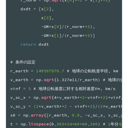
dxdt 
=
[
x
[2
]
,
x
[3
]
,
-
GM
*
x
[0
]
/
(
r_norm
*
*3
)
,
-
GM
*
x
[1
]
/
(
r_norm
*
*3
)
]
return
 dxdt
# 条件の設定
r_earth 
=
 149597870.7
 # 地球の公転軌道半径
,
 km
v_earth 
=
 np
.
sqrt
(
1
.
327e11
/
r_earth
)
 # 地球の公
vinf 
=
 5
 # 地球公転速度に対する相対速度V∞
,
 km
/
s
v_sc_x 
=
 np
.
sqrt
(
4
*
v_earth
*
*2
-
vinf
*
*2
)
*
vinf
/
(
v_sc_y 
=
(2
*
v_earth
*
*2
-
 vinf
*
*2
)
/
(2
*
v_earth
)
x0 
=
 np
.
array
(
[
r_earth
,
 0.0
,
-
v_sc_x
,
 v_sc_y
]
t 
=
 np
.
linspace
(
0
,365
*24
*60
*60
,100
)
 #
 1
年分
を10