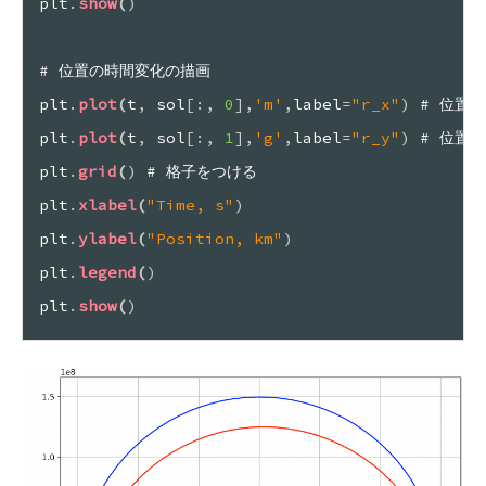
plt
.
show
(
)
# 位置の時間変化の描画
plt
.
plot
(
t
,
 sol
[
:
,
 0
]
,
'm'
,
label
=
"r_x"
)
 # 位置
plt
.
plot
(
t
,
 sol
[
:
,
 1
]
,
'g'
,
label
=
"r_y"
)
 # 位置
plt
.
grid
(
)
 # 格子をつける
plt
.
xlabel
(
"Time, s"
)
plt
.
ylabel
(
"Position, km"
)
plt
.
legend
(
)
plt
.
show
(
)