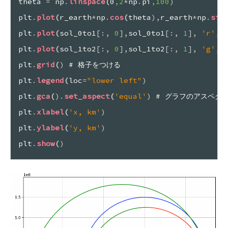
theta 
=
 np
.
linspace
(
0
,2
*
np
.
pi
,100
)
plt
.
plot
(
r_earth
*
np
.
cos
(
theta
)
,
r_earth
*
np
.
sin
plt
.
plot
(
sol_0to1
[
:
,
 0
]
,
sol_0to1
[
:
,
 1
]
,
'r'
,
 
plt
.
plot
(
sol_1to2
[
:
,
 0
]
,
sol_1to2
[
:
,
 1
]
,
'g'
,
 
plt
.
grid
(
)
 # 格子をつける
plt
.
legend
(
loc
=
"lower left"
)
plt
.
gca
(
)
.
set_aspect
(
'equal'
)
 # グラフのアスペク
plt
.
xlabel
(
'x, km'
)
plt
.
ylabel
(
'y, km'
)
plt
.
show
(
)