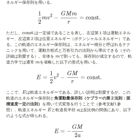
ネルギー保存則を用いる。
1
GM
m
\frac{1}{2}mv^2-\frac{G
2
−
=
const.
m
v
2
r
\textrm{const.}
const.
ただし、
は一定値であることを表し、左辺第１項は運動エネル
ギー、左辺第２項は位置エネルギー（ポテンシャルエネルギー）であ
る。この軌道のエネルギー保存則は、エネルギー積分と呼ばれるテク
ニックを用いて、運動方程式と万有引力の法則から導出できる（その
m
詳細は割愛する）。全体を
で割っても、保存則が成立するので、軌
m
m
道力学では通常
を省略した以下の形式を用いる。
m
1
GM
E = \frac{1}{2}v^2 - \fr
2
=
−
=
const
.
E
v
2
r
E
ここで、
は軌道エネルギーである。詳しい説明は割愛するが、この
E
軌道のエネルギー保存則と
角運動量保存則（ケプラーの第２法則：面
積速度一定の法則）
を用いて式変形を行うことで（参考文献1.参
E
a
照）、軌道エネルギー
と軌道長半径
は反比例の関係にあり、以下
E
a
のような式が得られる。
GM
E=-\frac{GM}{2a}
=
−
E
2
a