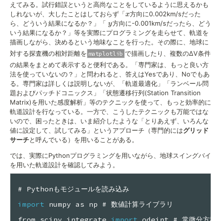
えてみる。試行錯誤というと高尚なことをしているように思えるかも
x
しれないが、大したことはしておらず「
方向に0.002km/sだった
x
y
ら、どういう結果になるか？」「
方向に-0.001km/sだったら、どう
y
いう結果になるか？」等を実際にプログラミングを走らせて、軌道を
描画しながら、決めるという地味なことを行った。その際に、地球に
対する探査機の相対距離を
で描画したり、複数のΔV条件
matplotlib
の結果をまとめて表示すると便利である。「専門家は、もっと良い方
法を使っていないの？」と問われると、答えはYesであり、Noでもあ
る。専門家は詳しくは説明しないが、「軌道最適化」「ランベール問
題およびパッチドコニックス」「状態遷移行列(Station Transition
Matrix)を用いた感度解析」等のテクニックを使って、もっと効率的に
軌道設計を行なっている。一方で、こうしたテクニックも万能ではな
いので、困ったときは、いま紹介したような「とりあえず、いろんな
値に設定して、試してみる」というアプローチ（専門的には
グリッド
サーチ
と呼んでいる）を用いることがある。
では、実際にPythonプログラミングを用いながら、地球スイングバイ
を用いた軌道設計を確認してみよう。
# Pythonもモジュールを読み込み
import
 numpy as np # 数値計算ライブラリ
from scipy
.
integrate 
import
 odeint # 常微分方