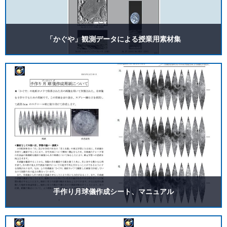
びSELENEプロジェクトへ協力した研究機関が著作権を
有しており、著作権法及び国際条約により保護されてい
ます。ご利用者は、科学研究・教育目的に限りご使用い
ただけます。
「かぐや」観測データによる授業用素材集
商業活動、営利活動を目的とした利用の場合は、JAXA
の事前許諾を得ずに利用することを一切禁止させていた
だきます。商業活動、営利活動でのご利用をご希望され
る方は、必ず下記にご連絡の上、事前にご相談くださ
い。
＜商業活動、営利活動でのご利用の場合のお問い合わせ
先＞
国立研究開発法人 宇宙航空研究開発機構 新事業促進部
お問合せフォーム
http://aerospacebiz.jaxa.jp/contact/
その他のお問い合わせは以下までお願いいたします。
国立研究開発法人 宇宙航空研究開発機構 宇宙教育セン
ター お問合せフォーム
手作り月球儀作成シート、マニュアル
http://edu.jaxa.jp/about/contact/
利用の条件