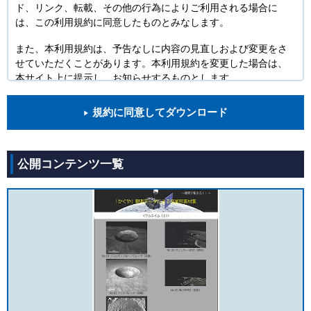
ド、リンク、転載、その他の行為によりご利用される場合に
は、この利用規約に同意したものとみなします。
また、本利用規約は、予告なしに内容の見直しおよび変更をさ
せていただくことがあります。本利用規約を変更した場合は、
本サイト上に提示し、お知らせするものとします。
免責事項について
規約に同意してダウンロード
JAXAは、本サイトについてあらゆる面から細心の注意を払
っていますが、JAXAは安全性及び掲載情報の信頼性につい
て一切保証するものではなく、また利用者各位が本サイトお
よび本サイトの情報を利用することによって生じる、いかな
公開コンテンツ一覧
る損害についても責任を負うものではありません。
JAXAは、予告なしに本サイト上の情報を変更・削除した
り、本サイトの運用そのものを中断・中止することがありま
すが、これによって生じる利用者各位のいかなる損害につい
ても、責任を負うものではないこととします。あらかじめ、
ご了承ください。
ご利用の範囲と利用条件
利用の範囲等
本サイトに掲載されている全ての著作物は、JAXAおよ