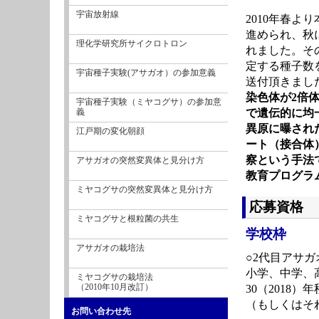
宇宙放射線
2010年春
進められ、秋
理化学研究所サイクロトロン
れました。そ
定する種子数
宇宙種子実験(アサガオ）の参加意義
送付頂きまし
染色体が2倍
宇宙種子実験（ミヤコグサ）の参加意
で遺伝的に均
義
異原に曝され
江戸期の変化朝顔
ート（接合体
察という手法
アサガオの突然変異体と見分け方
教育プログラ
ミヤコグサの突然変異体と見分け方
応募資格
ミヤコグサと根粒菌の共生
学校枠
アサガオの栽培法
○2代目アサ
小学、中学、
ミヤコグサの栽培法
（2010年10月改訂）
30（2018
（もしくはそ
お問い合わせ先