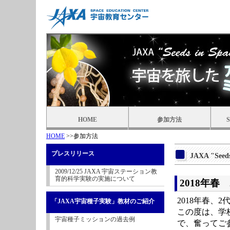
HOME
参加方法
HOME
>>参加方法
プレスリリース
JAXA "Se
2009/12/25 JAXA 宇宙ステーション教
育的科学実験の実施について
2018年
2018年春
「JAXA宇宙種子実験」教材のご紹介
この度は、学
宇宙種子ミッションの過去例
で、奮ってご