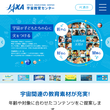
JAXAアカデ
ミー
PC表示
JAXA エア
ロスペース
スクール
宇宙教育
情報の発
信
宇宙を活用
した教育実
践例
体験的学
習機会の
提供（国
際）
APRSAF（ア
ジア太平洋
宇宙関連の教育素材が充実!
地域宇宙機
年齢や対象に合わせたコンテンツをご提案しま
関会議）宇
宙教育 for
す。