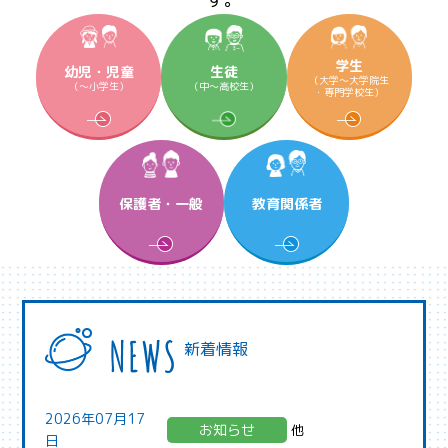
All 分科会
APRSAF宇宙
教育 for All
学生
幼児・児童
生徒
分科会 年次
（大学～大学院生
（～小学生）
（中～高校生）
・専門学校生）
会合
APRSAFポス
ターコンテ
スト
APRSAF教員
保護者・一般
教育関係者
セミナー
ISEB（国際
宇宙教育会
議）
ISEB学生派
遣プログラ
ム
新着情報
2026年07月17
お知らせ
他
日