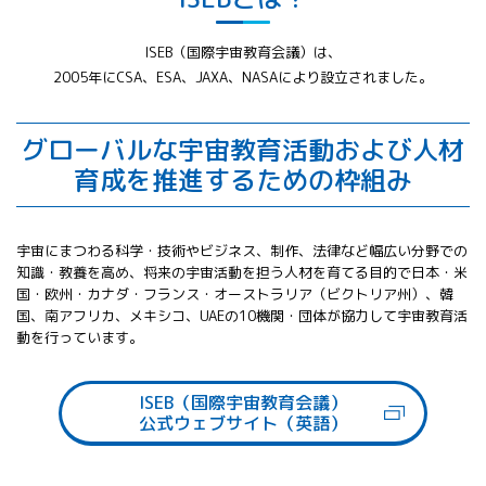
All 分科会
APRSAF宇宙
ISEB（国際宇宙教育会議）は、
教育 for All
2005年にCSA、ESA、JAXA、NASAにより設立されました。
分科会 年次
会合
APRSAFポス
グローバルな宇宙教育活動および人材
ターコンテ
育成を推進するための枠組み
スト
APRSAF教員
セミナー
宇宙にまつわる科学・技術やビジネス、制作、法律など幅広い分野での
ISEB（国際
知識・教養を高め、将来の宇宙活動を担う人材を育てる目的で日本・米
宇宙教育会
国・欧州・カナダ・フランス・オーストラリア（ビクトリア州）、韓
議）
国、南アフリカ、メキシコ、UAEの10機関・団体が協力して宇宙教育活
ISEB学生派
動を行っています。
遣プログラ
ム
ISEB（国際宇宙教育会議）
公式ウェブサイト（英語）