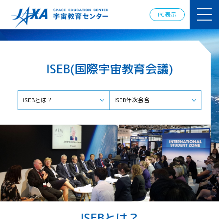
JAXAアカデ
ミー
PC表示
JAXA エア
ロスペース
スクール
宇宙教育
ISEB(国際宇宙教育会議)
情報の発
信
宇宙を活用
した教育実
ISEBとは？
ISEB年次会合
践例
体験的学
習機会の
提供（国
際）
APRSAF（ア
ジア太平洋
地域宇宙機
関会議）宇
ISEBとは？
宙教育 for