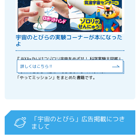
宇宙のとびらの実験コーナーが本になった
よ
『JAXA×かいけつゾロリ宇宙をめざせ！ 科学実験大図鑑』
（ポプラ社出版）が発売されました‼
詳しくはこちら‼
「宇宙のとびら（通称：そらとび）」の科学実験コーナー
「やってミッション」をまとめた書籍です。
「宇宙のとびら」広告掲載につき
まして