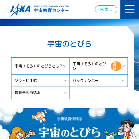
JAXAアカデ
ミー
PC表示
JAXA エア
ロスペース
スクール
宇宙教育
宇宙のとびら
情報の発
信
宇宙を活用
した教育実
宇宙（そら）のとび
更
宇宙（そら）のとびらとは？
新
ら
践例
体験的学
ソラトビ手帳
バックナンバー
習機会の
提供（国
最新号お申込み
際）
APRSAF（ア
ジア太平洋
地域宇宙機
関会議）宇
宙教育 for