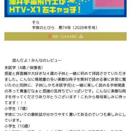
そら
宇宙
のとびら 第74号（2026年冬号）
PDF（28.9 MB）
読んだよ！みんなのレビュー
未就学（4歳／保護者）
惑星と探査機が大好きな４歳の子供と一緒に初めて拝読させていただき
ました。こんなに情報量の多い素敵な冊子を無料で読める事に非常に驚
いたのと同時に、子供(しかも未就学児)と一緒に楽しく読める宇宙関連
の本って貴重だなぁと感謝の気持ちでいっぱいです。こんなに素敵な冊
子を作ってくださりありがとうございます！これから毎号楽しみに待っ
てます！！！
小学生（7歳）
宇宙についての最新話が分かりやすく書いてあるのでいつも楽しみにし
ています。
小学生（10歳）