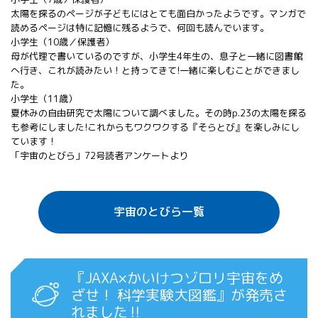
太陽を探るのページが子どもにはとても面白かったようです。マンガで
読めるページは特に記憶に残るようで、何回も読んでいます。
小学生（10歳／保護者）
母が代理で書いているのですが、小学生4年生の、息子と一緒に図書館
へ行き、これが読みたい！と持ってきて!一緒に楽しむことができまし
た。
小学生（11歳）
夏休みの自由研究で太陽について調べました。その時p.23の太陽を探る
も参考にしました!これからもワクワクする『そらとび』を楽しみにし
ています！
「宇宙のとびら」72号読者アンケートより
宇宙のとびら一覧
『JAXA×かいけつゾロリ宇宙をめ
ざせ！ 科学実験大図鑑』が発売さ
れました‼