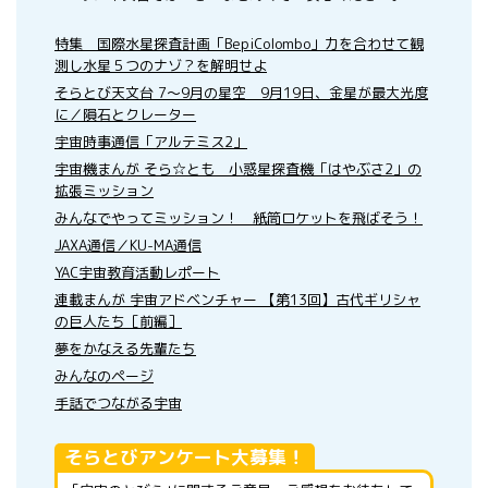
特集 国際水星探査計画「BepiColombo」力を合わせて観
測し水星５つのナゾ？を解明せよ
そらとび天文台 7～9月の星空 9月19日、金星が最大光度
に／隕石とクレーター
宇宙時事通信「アルテミス2」
宇宙機まんが そら☆とも 小惑星探査機「はやぶさ2」の
拡張ミッション
みんなでやってミッション！ 紙筒ロケットを飛ばそう！
JAXA通信／KU-MA通信
YAC宇宙教育活動レポート
連載まんが 宇宙アドベンチャー 【第13回】古代ギリシャ
の巨人たち［前編］
夢をかなえる先輩たち
みんなのページ
手話でつながる宇宙
そらとびアンケート大募集！