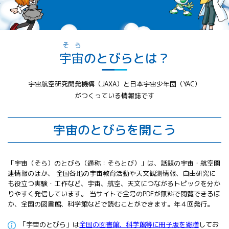
All 分科会
APRSAF宇宙
教育 for All
分科会 年次
そら
会合
宇宙
のとびらとは？
APRSAFポス
ターコンテ
宇宙航空研究開発機構（JAXA）と日本宇宙少年団（YAC）
スト
がつくっている情報誌です
APRSAF教員
セミナー
ISEB（国際
宇宙のとびらを開こう
宇宙教育会
議）
ISEB学生派
「宇宙（そら）のとびら（通称：そらとび）」は、話題の宇宙・航空関
遣プログラ
連情報のほか、
全国各地の宇宙教育活動や天文観測情報、自由研究に
ム
も役立つ実験・工作など、宇宙、航空、天文につながるトピックを分か
りやすく発信しています。 当サイトで全号のPDFが無料で閲覧できるほ
か、全国の図書館、科学館などで読むことができます。年４回発行。
「宇宙のとびら」は
全国の図書館、科学館等に冊子版を寄贈
してお