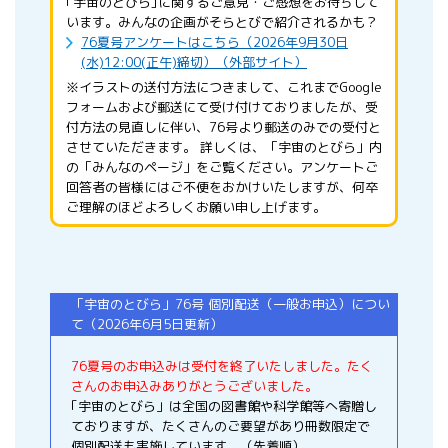
｢宇宙のとびら｣に関するご意見・ご感想をお待ちして
います。みんなの企画がそらとびで紹介されるかも？
76夏号アンケートはこちら（2026年9月30日
(水)12:00(正午)締切）（外部サイト）
※イラストの送付方法につきまして、これまでGoogle
フォームおよび郵送にて受け付けておりましたが、受
付方法の見直しに伴い、76号より郵送のみでの受付と
させていただきます。 詳しくは、「宇宙のとびら」内
の「みんなのページ」をご覧ください。アンケートご
回答者の皆様にはご不便をおかけいたしますが、何卒
ご理解のほどよろしくお願い申し上げます。
「宇宙のとびら」76号 個別配送（一般お申込）につい
て
（2026年6月5日更新）
76夏号のお申込みは受付を終了いたしました。たく
さんのお申込みありがとうございました。
｢宇宙のとびら」は全国の図書館や科学館等へ寄贈し
ておりますが、たくさんのご要望があり冊数限定で
個別配送も実施しています。（先着順）