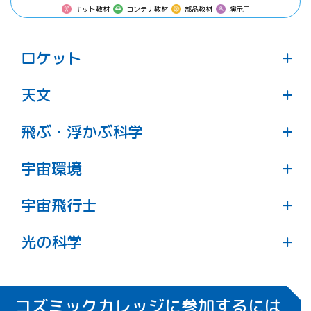
キット教材
コンテナ教材
部品教材
演示用
ロケット
天文
ペンシルロケットペーパークラフト
飛ぶ・浮かぶ科学
太陽系の広がり
実物大のペンシルロケットを作るペーパー
宇宙環境
熱気球を飛ばそう
クラフト。ストローロケットの要領で飛ば
します。
太陽系の惑星の距離を100億分の１の縮尺で
宇宙飛行士
真空実験装置
体験します。
グループで大きな気球を作り、飛ばしま
光の科学
宇宙飛行士に挑戦
す。なぜ浮かぶのかを学びます。
手元で真空引きを行い、真空の世界を学び
空き缶を磨いて凹面鏡をつくろう
ます。
バルーンロケット
コズミックカレッジに参加するには
宇宙飛行士に必要なスキルについて楽しく
月への旅