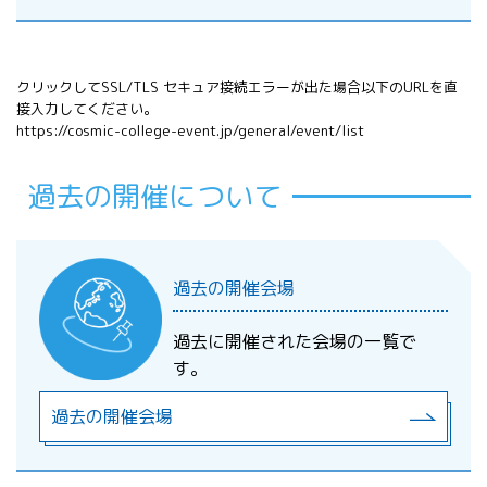
水ロケット
星砂を探そう
クリックしてSSL/TLS セキュア接続エラーが出た場合以下のURLを直
接入力してください。
https://cosmic-college-event.jp/general/event/list
ポンポン船をつくろう
水の噴出する力で飛ぶロケット。打ち上げ
星砂の観察を通して、浸食、運搬、堆積の
の楽しさから学びが深まります。
働きや物質の循環について学びます。
過去の開催について
チームで１隻のポンポン船を工作し、ポン
ポン船が進むしくみについて学びます。
過去の開催会場
注射器ロケット
過去に開催された会場の一覧で
す。
過去の開催会場
アルコールで飛ばす注射器ロケット。