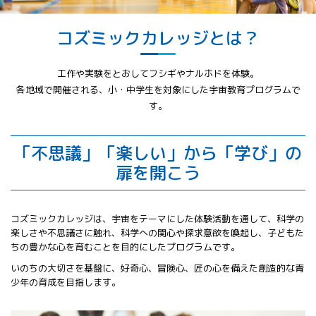
All 分科会
APRSAF宇宙
コズミックカレッジとは？
教育 for All
分科会 年次
会合
工作や実験をとおしてフシギやナルホドを体験。
APRSAFポス
各地域で開催される、小・中学生を対象にした宇宙教育プログラムで
ターコンテ
す。
スト
APRSAF教員
「不思議」「楽しい」から「学び」の
セミナー
ISEB（国際
扉を開こう
宇宙教育会
議）
ISEB学生派
コズミックカレッジは、宇宙をテーマにした体験活動を通して、科学の
遣プログラ
楽しさや不思議さに触れ、科学への関心や探求意欲を喚起し、子どもた
ム
ちの豊かな心を育むことを目的にしたプログラムです。
いのちの大切さを基盤に、好奇心、冒険心、匠の心を備えた創造的な青
少年の育成を目指します。