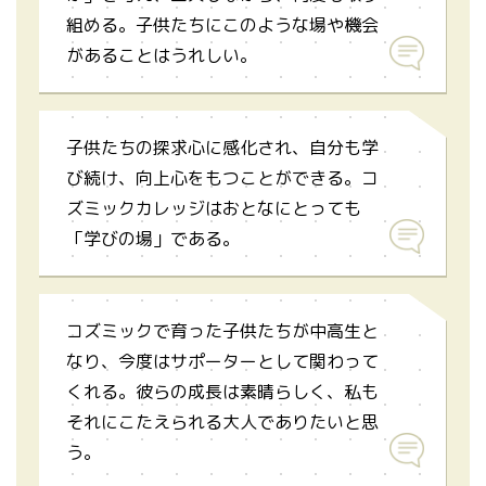
アルコールを燃料に飛ばします。
組める。子供たちにこのような場や機会
があることはうれしい。
子供たちの探求心に感化され、自分も学
び続け、向上心をもつことができる。コ
フィルムケースロケット（発泡入浴
剤編）
ズミックカレッジはおとなにとっても
「学びの場」である。
発泡入浴剤などを使ってフィルムケースを
飛ばします。
コズミックで育った子供たちが中高生と
なり、今度はサポーターとして関わって
くれる。彼らの成長は素晴らしく、私も
それにこたえられる大人でありたいと思
う。