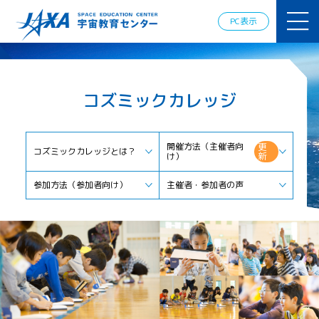
JAXAアカデ
ミー
PC表示
JAXA エア
ロスペース
スクール
宇宙教育
コズミックカレッジ
情報の発
信
宇宙を活用
した教育実
開催方法（主催者向
更
コズミックカレッジとは？
新
け）
践例
体験的学
参加方法（参加者向け）
主催者・参加者の声
習機会の
提供（国
際）
APRSAF（ア
ジア太平洋
地域宇宙機
関会議）宇
宙教育 for