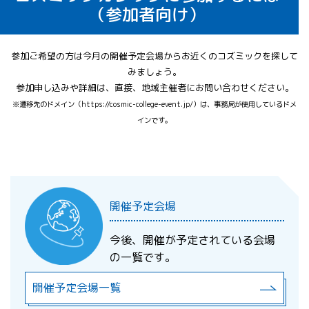
学びます。
（参加者向け）
空き缶を使って凹面鏡を作り、光を集めま
ペーパースチロールで飛ぶものをつ
スティックバルーンで作るロケット、飛ぶ
す。光や凹面鏡について学びます。
くろう
仕組みを学びます。
参加ご希望の方は今月の開催予定会場からお近くのコズミックを探して
地球と月の大きさや距離を縮尺モデルを用
新バルーンロケットキット
大型吸盤セット（大気圧実感）
いて体感します。
みましょう。
参加申し込みや詳細は、直接、地域主催者にお問い合わせください。
※遷移先のドメイン（https://cosmic-college-event.jp/）は、事務局が使用しているドメ
宇宙飛行士に挑戦（コミュニケーシ
ペーパースチロールを使って、飛ぶ種や凧
ョンパズル）
を作り、飛ぶしくみを理解します。
インです。
空気の重さや気圧を調べ、大気圧の大きさ
を体感します。
かさ袋ロケット
惑星モビール
楽しみながらコミュニケーションの大切
さ、難しさを体験します。
開催予定会場
空力翼艇
かさ袋で作るロケット。コズミック定番の
惑星モビールを作りながら、太陽系の惑星
今後、開催が予定されている会場
プログラム。
について学びます
の一覧です。
飛ぶしくみを学び、遠くまで滑空する空力
開催予定会場一覧
翼艇を作ります。