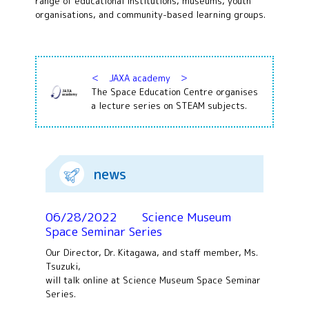
range of educational institutions, museums, youth
All 分科会
organisations, and community-based learning groups.
APRSAF宇宙
教育 for All
分科会 年次
会合
＜ JAXA academy ＞
APRSAFポス
The Space Education Centre organises
ターコンテ
a lecture series on STEAM subjects.
スト
APRSAF教員
セミナー
ISEB（国際
news
宇宙教育会
議）
ISEB学生派
06/28/2022 Science Museum
遣プログラ
Space Seminar Series
ム
Our Director, Dr. Kitagawa, and staff member, Ms.
Tsuzuki,
will talk online at Science Museum Space Seminar
Series.