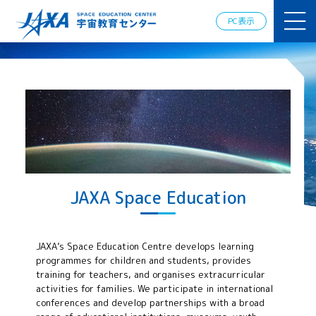
JAXAアカデ
ミー
PC表示
JAXA エア
ロスペース
スクール
宇宙教育
情報の発
信
宇宙を活用
した教育実
践例
体験的学
習機会の
JAXA Space Education
提供（国
際）
JAXA’s Space Education Centre develops learning
APRSAF（ア
programmes for children and students, provides
ジア太平洋
training for teachers, and organises extracurricular
地域宇宙機
activities for families. We participate in international
関会議）宇
conferences and develop partnerships with a broad
宙教育 for