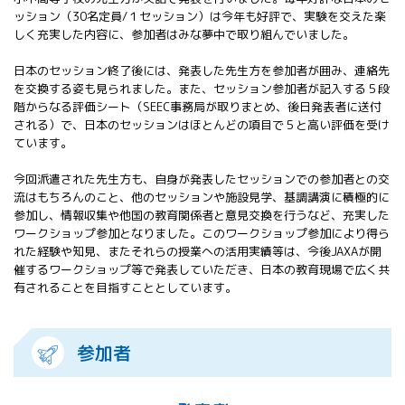
All 分科会
ッション（30名定員/１セッション）は今年も好評で、実験を交えた楽
APRSAF宇宙
しく充実した内容に、参加者はみな夢中で取り組んでいました。
教育 for All
日本のセッション終了後には、発表した先生方を参加者が囲み、連絡先
分科会 年次
を交換する姿も見られました。また、セッション参加者が記入する５段
会合
階からなる評価シート（SEEC事務局が取りまとめ、後日発表者に送付
APRSAFポス
される）で、日本のセッションはほとんどの項目で５と高い評価を受け
ターコンテ
ています。
スト
APRSAF教員
今回派遣された先生方も、自身が発表したセッションでの参加者との交
セミナー
流はもちろんのこと、他のセッションや施設見学、基調講演に積極的に
ISEB（国際
参加し、情報収集や他国の教育関係者と意見交換を行うなど、充実した
宇宙教育会
ワークショップ参加となりました。このワークショップ参加により得ら
議）
れた経験や知見、またそれらの授業への活用実績等は、今後JAXAが開
催するワークショップ等で発表していただき、日本の教育現場で広く共
ISEB学生派
有されることを目指すこととしています。
遣プログラ
ム
参加者