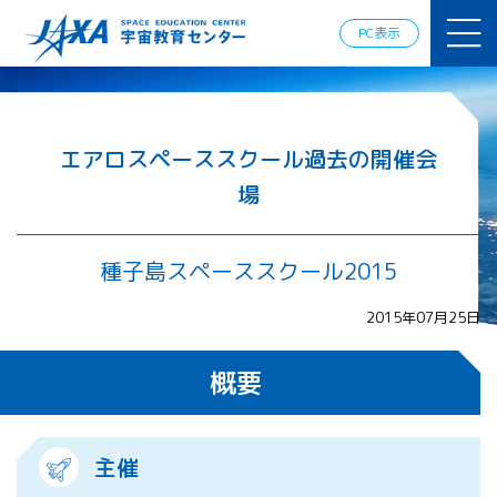
JAXAアカデ
ミー
PC表示
JAXA エア
ロスペース
スクール
宇宙教育
情報の発
エアロスペーススクール過去の開催会
信
場
宇宙を活用
した教育実
践例
種子島スペーススクール2015
体験的学
習機会の
提供（国
2015年07月25日
際）
概要
APRSAF（ア
ジア太平洋
地域宇宙機
主催
関会議）宇
宙教育 for