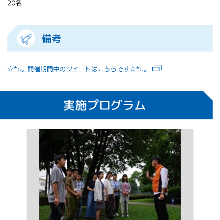
20名
備考
☆*:.。開催期間中のツイートはこちらです☆*:.。
実施プログラム