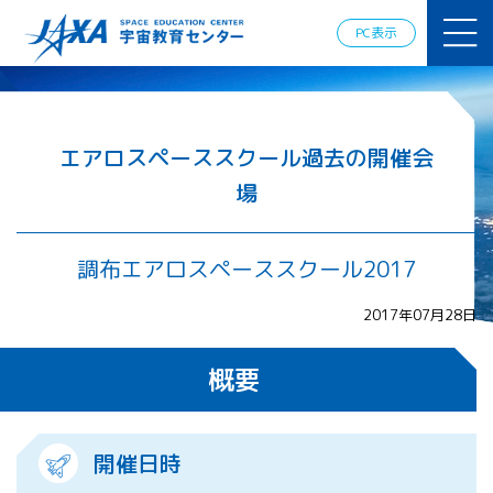
JAXAアカデ
ミー
PC表示
JAXA エア
ロスペース
スクール
宇宙教育
情報の発
エアロスペーススクール過去の開催会
信
場
宇宙を活用
した教育実
践例
調布エアロスペーススクール2017
体験的学
習機会の
提供（国
2017年07月28日
際）
概要
APRSAF（ア
ジア太平洋
地域宇宙機
開催日時
関会議）宇
宙教育 for