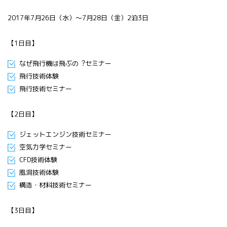
All 分科会
2017年7⽉26⽇（⽔）〜7⽉28⽇（⾦）2泊3⽇
APRSAF宇宙
教育 for All
分科会 年次
【1日目】
会合
APRSAFポス
なぜ飛⾏機は飛ぶの︖セミナー
ターコンテ
飛⾏技術体験
スト
飛⾏技術セミナー
APRSAF教員
セミナー
【2日目】
ISEB（国際
宇宙教育会
ジェットエンジン技術セミナー
議）
空気⼒学セミナー
ISEB学生派
CFD技術体験
遣プログラ
風洞技術体験
ム
構造・材料技術セミナー
【3日目】