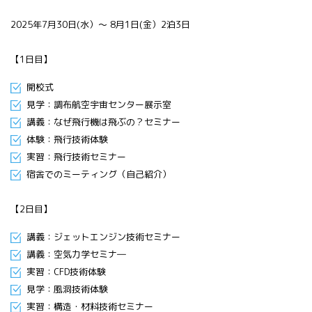
All 分科会
2025年7月30日(水）～ 8月1日(金）2泊3日
APRSAF宇宙
教育 for All
分科会 年次
【1日目】
会合
APRSAFポス
開校式
ターコンテ
見学：調布航空宇宙センター展示室
スト
講義：なぜ飛行機は飛ぶの？セミナー
APRSAF教員
体験：飛行技術体験
セミナー
実習：飛行技術セミナー
ISEB（国際
宿舎でのミーティング（自己紹介）
宇宙教育会
議）
ISEB学生派
【2日目】
遣プログラ
講義：ジェットエンジン技術セミナー
ム
講義：空気力学セミナ―
実習：CFD技術体験
見学：風洞技術体験
実習：構造・材料技術セミナー