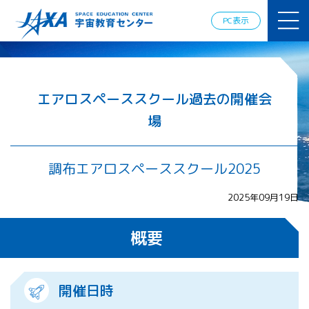
JAXAアカデ
ミー
PC表示
JAXA エア
ロスペース
スクール
宇宙教育
情報の発
エアロスペーススクール過去の開催会
信
場
宇宙を活用
した教育実
践例
調布エアロスペーススクール2025
体験的学
習機会の
提供（国
2025年09月19日
際）
概要
APRSAF（ア
ジア太平洋
地域宇宙機
開催日時
関会議）宇
宙教育 for