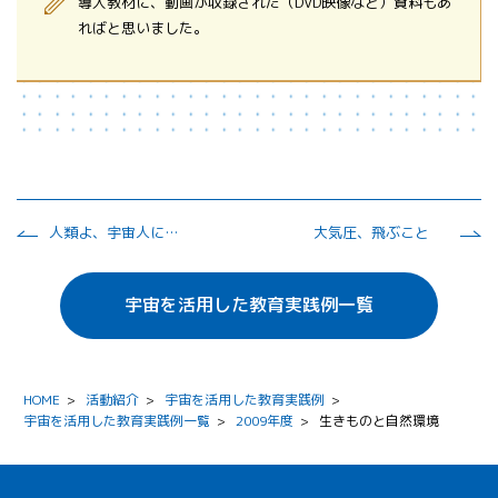
導入教材に、動画が収録された（DVD映像など）資料もあ
ればと思いました。
人類よ、宇宙人になれ
大気圧、飛ぶこと
宇宙を活用した教育実践例一覧
HOME
>
活動紹介
>
宇宙を活用した教育実践例
>
宇宙を活用した教育実践例一覧
>
2009年度
>
生きものと自然環境