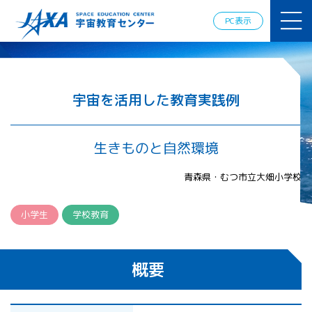
JAXAアカデ
ミー
PC表示
JAXA エア
ロスペース
スクール
宇宙教育
情報の発
宇宙を活用した教育実践例
信
宇宙を活用
した教育実
生きものと自然環境
践例
体験的学
青森県・むつ市立大畑小学校
習機会の
提供（国
際）
小学生
学校教育
APRSAF（ア
ジア太平洋
概要
地域宇宙機
関会議）宇
宙教育 for