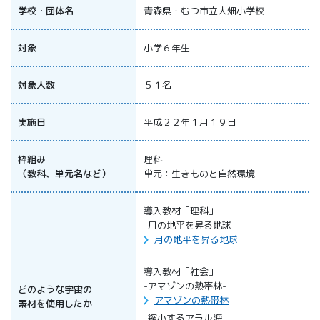
All 分科会
学校・団体名
青森県・むつ市立大畑小学校
APRSAF宇宙
教育 for All
対象
小学６年生
分科会 年次
会合
対象人数
５１名
APRSAFポス
ターコンテ
スト
実施日
平成２２年１月１９日
APRSAF教員
セミナー
枠組み
理科
ISEB（国際
（教科、単元名など）
単元：生きものと自然環境
宇宙教育会
議）
導入教材「理科」
ISEB学生派
-月の地平を昇る地球-
遣プログラ
月の地平を昇る地球
ム
導入教材「社会」
-アマゾンの熱帯林-
どのような宇宙の
アマゾンの熱帯林
素材を使用したか
-縮小するアラル海-