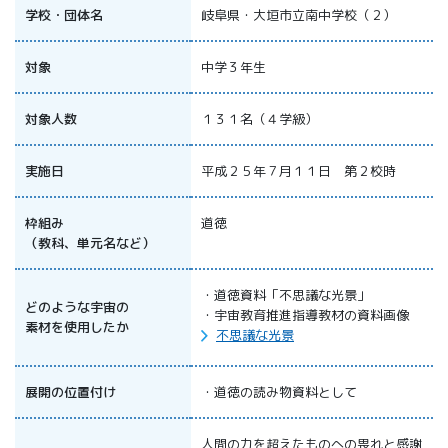
All 分科会
学校・団体名
岐阜県・大垣市立南中学校（２）
APRSAF宇宙
教育 for All
対象
中学３年生
分科会 年次
会合
対象人数
１３１名（４学級）
APRSAFポス
ターコンテ
スト
実施日
平成２５年７月１１日 第２校時
APRSAF教員
セミナー
枠組み
道徳
ISEB（国際
（教科、単元名など）
宇宙教育会
議）
・道徳資料「不思議な光景」
ISEB学生派
どのような宇宙の
・宇宙教育推進指導教材の資料画像
遣プログラ
素材を使用したか
不思議な光景
ム
展開の位置付け
・道徳の読み物資料として
人間の力を超えたものへの畏れと感謝