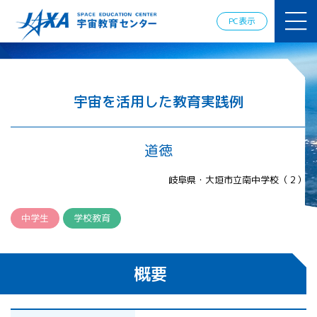
JAXAアカデ
ミー
PC表示
JAXA エア
ロスペース
スクール
宇宙教育
情報の発
宇宙を活用した教育実践例
信
宇宙を活用
した教育実
道徳
践例
体験的学
岐阜県・大垣市立南中学校（２）
習機会の
提供（国
際）
中学生
学校教育
APRSAF（ア
ジア太平洋
概要
地域宇宙機
関会議）宇
宙教育 for