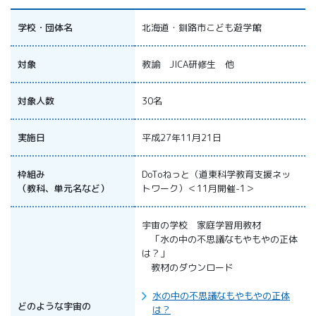
All 分科会
APRSAF宇宙
学校・団体名
北海道・釧路市こども遊学館
教育 for All
分科会 年次
対象
教諭 JICA研修生 他
会合
APRSAFポス
対象人数
30名
ターコンテ
スト
APRSAF教員
実施日
平成27年11月21日
セミナー
ISEB（国際
枠組み
DoToねっと（道東科学教育支援ネッ
宇宙教育会
（教科、単元名など）
トワーク）＜11月開催-1＞
議）
ISEB学生派
宇宙の学校 家庭学習用教材
遣プログラ
「水の中の不思議なもやもやの正体
ム
は？」
教材のダウンロード
水の中の不思議なもやもやの正体
どのような宇宙の
は？