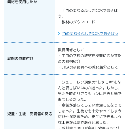
素材を使用したか
「色の変わるふしぎな水であそぼ
う」
教材のダウンロード
色の変わるふしぎな水であそぼう
教員研修として
・宇宙の学校の教材を授業に活かすた
展開の位置付け
めの教材紹介
・JICAの研修員への教材紹介として
・シュリーレン現象の“もやもや”をな
んと訳せばいいのか迷った。しかし、
見えた時のリアクションは世界共通で
おもしろかった。
・傘袋が落ちてしまい水浸しになって
しまった。生徒でも十分やってしまう
児童・生徒・受講者の反応
可能性があるため、安全にできるよう
な工夫が必要であると思った。
・教科書ではBTB溶液も紫キャベツも