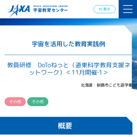
JAXAアカデ
ミー
PC表示
JAXA エア
ロスペース
スクール
宇宙教育
情報の発
宇宙を活用した教育実践例
信
宇宙を活用
した教育実
教員研修 DoToねっと（道東科学教育支援ネ
践例
ットワーク）＜11月開催‐1＞
体験的学
習機会の
北海道・釧路市こども遊学館
提供（国
際）
その他
その他
APRSAF（ア
ジア太平洋
地域宇宙機
概要
関会議）宇
宙教育 for