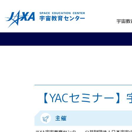
宇宙教
【YACセミナー】
主催