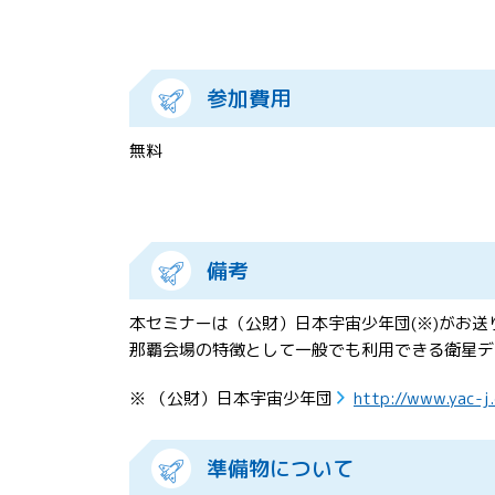
参加費用
無料
備考
本セミナーは（公財）日本宇宙少年団(※)がお
那覇会場の特徴として一般でも利用できる衛星デ
※ （公財）日本宇宙少年団
http://www.yac-j.
準備物について