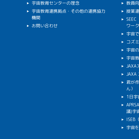
宇宙教育センターの理念
教員
宇宙教育連携拠点・その他の連携協力
授業
機関
SEE
お問い合わせ
ワー
宇宙
コズ
宇宙の
宇宙
JAX
JAX
君が
ん）
1日宇
APR
議)宇宙
ISE
宇宙