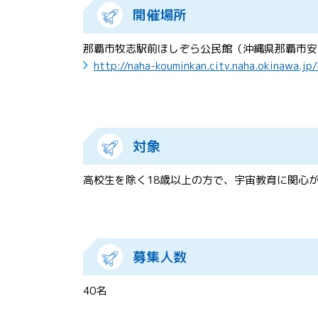
開催場所
那覇市牧志駅前ほしぞら公民館（沖縄県那覇市安里
http://naha-kouminkan.city.naha.okinawa.jp
対象
高校生を除く18歳以上の方で、宇宙教育に関心
募集人数
40名