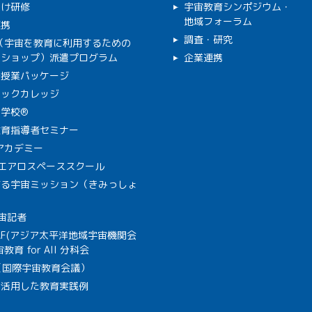
向け研修
宇宙教育シンポジウム・
地域フォーラム
連携
調査・研究
C（宇宙を教育に利用するための
クショップ）派遣プログラム
企業連携
で授業パッケージ
ミックカレッジ
学校®
教育指導者セミナー
Aアカデミー
A エアロスペーススクール
作る宇宙ミッション（きみっしょ
宙記者
SAF(アジア太平洋地域宇宙機関会
教育 for All 分科会
B（国際宇宙教育会議）
を活用した教育実践例