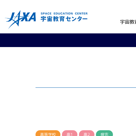
宇宙教
高等学校
高1
高2
探究