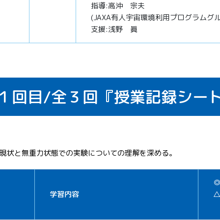
指導:高沖 宗夫
(JAXA有人宇宙環境利用プログラム
支援:浅野 眞
１回目/全３回『授業記録シー
現状と無重力状態での実験についての理解を深める。
学習内容