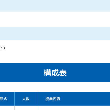
ト)
構成表
形式
人数
授業内容