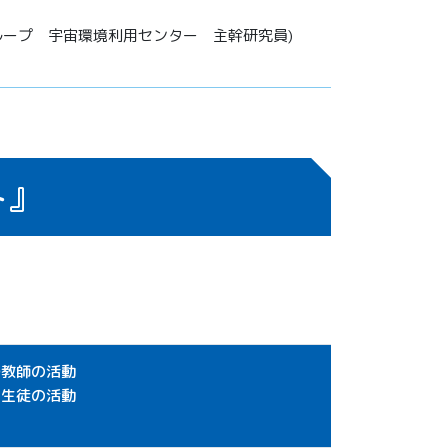
グループ 宇宙環境利用センター 主幹研究員)
ト』
◎教師の活動
△生徒の活動