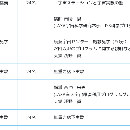
講義
24名
「宇宙ステーションと宇宙実験の話」（
講師:吉崎 泉
(JAXA宇宙科学研究本部 ISS科学プ
見学
筑波宇宙センター 施設見学（90分）
次回以降のプログラムに関する説明など
支援:浅野 眞
実験
24名
無重力落下実験
指導:高沖 宗夫
(JAXA有人宇宙環境利用プログラム
支援:浅野 眞
実験
24名
無重力落下実験