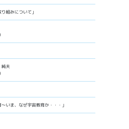
取り組みについて」
）
 純夫
）
育～いま、なぜ宇宙教育か・・・」