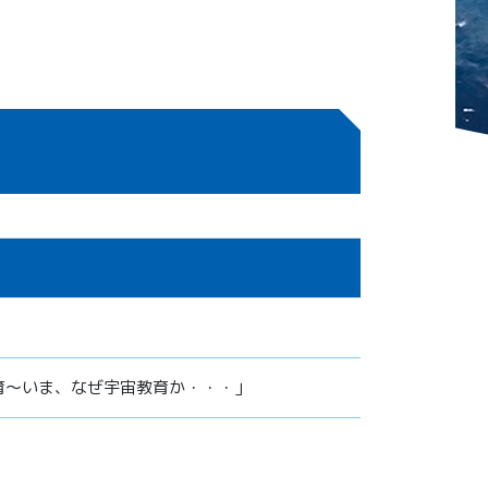
育～いま、なぜ宇宙教育か・・・」