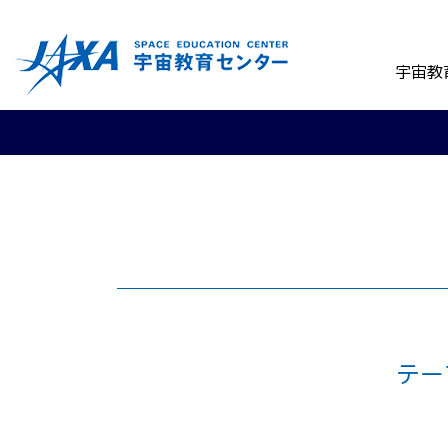
宇宙教
テー