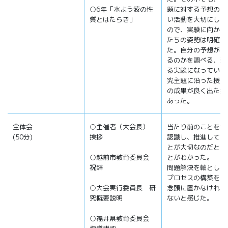
○6年「水よう液の性
題に対する予想の話
質とはたらき」
い活動を大切にして
ので、実験に向かう
たちの姿勢は明確で
た。自分の予想がど
るのかを調べる、追
る実験になっていた
究主題に沿った授業
の成果が良く出た授
あった。
全体会
○主催者（大会長）
当たり前のことを今
(50分)
挨拶
認識し、推進してい
とが大切なのだとい
○越前市教育委員会
とがわかった。
祝辞
問題解決を軸とした
プロセスの構築を、
○大会実行委員長 研
念頭に置かなければ
究概要説明
ないと感じた。
○福井県教育委員会