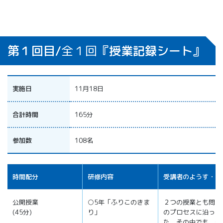
第１回目/
全１回
『授業記録シート』
実施日
11月18日
合計時間
165分
参加数
108名
時間配分
研修内容
受講者のようす・感
公開授業
○5年「ふりこのきま
２つの授業とも問題
(45分)
り」
のプロセスに沿って
た。その中でも、特