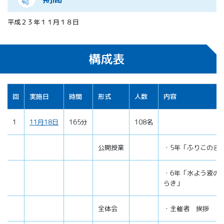
平成２３年１１月１８日
構成表
回
実施日
時間
形式
人数
内容
1
11月18日
165分
108名
公開授業
・5年「ふりこのき
・6年「水よう液の
らき」
全体会
・主催者 挨拶