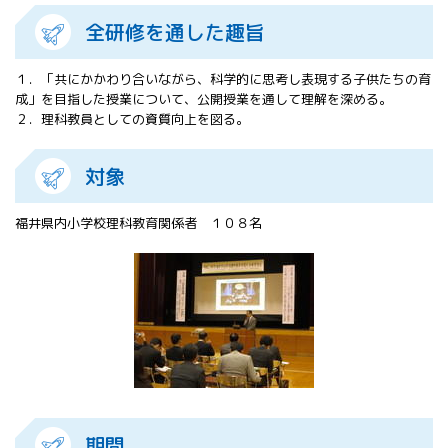
All 分科会
全研修を通した趣旨
APRSAF宇宙
教育 for All
１．「共にかかわり合いながら、科学的に思考し表現する子供たちの育
分科会 年次
成」を目指した授業について、公開授業を通して理解を深める。
会合
２．理科教員としての資質向上を図る。
APRSAFポス
ターコンテ
スト
対象
APRSAF教員
セミナー
福井県内小学校理科教育関係者 １０８名
ISEB（国際
宇宙教育会
議）
ISEB学生派
遣プログラ
ム
期間