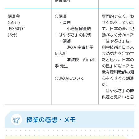
指導講評
講演会
○講演
専門的でなく、わか
(65分)
・演題
すく話をしていただ
JAXA紹介
小惑星探査機
て、日本の夢、地道
(5分)
「はやぶさ」の挑戦
動がよく分かった。
・講師
「はやぶさ」は、日
JAXA 宇宙科学
科学技術と日本人の
研究所
まぬ努力を合わせた
准教授 西山和
だと思う。日本の「
孝 先生
の星」になったと思
我々理科教師の知的
○JAXAについて
心をくすぐる講演で
た。
「はやぶさ」の映画
供達と見たいと思っ
授業の感想・メモ