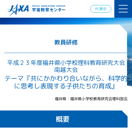
JAXAアカデ
ミー
PC表示
JAXA エア
ロスペース
スクール
宇宙教育
情報の発
教員研修
信
宇宙を活用
した教育実
平成２３年度福井県小学校理科教育研究大会
践例
南越大会
体験的学
テーマ『共にかかわり合いながら、科学的
習機会の
に思考し表現する子供たちの育成』
提供（国
際）
福井県・福井県小学校教育研究会理科部会
APRSAF（ア
ジア太平洋
地域宇宙機
概要
関会議）宇
宙教育 for