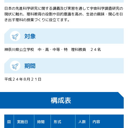
All 分科会
日本の先進科学研究に関する講義及び実習を通して宇宙科学調査研究の
APRSAF宇宙
現状に触れ、理科教育の役割や目的意識を高め、生徒の興味・関心を引
教育 for All
き出す理科の授業づくりに役立てます。
分科会 年次
会合
対象
APRSAFポス
ターコンテ
スト
神奈川県公立学校 中・高・中等・特 理科教員 ２４名
APRSAF教員
セミナー
期間
ISEB（国際
宇宙教育会
平成２４年８月２１日
議）
ISEB学生派
遣プログラ
構成表
ム
回
実施日
時間
形式
人数
内容