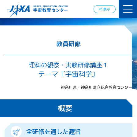
JAXAアカデ
ミー
PC表示
JAXA エア
ロスペース
スクール
宇宙教育
情報の発
教員研修
信
宇宙を活用
した教育実
理科の観察・実験研修講座１
践例
テーマ『宇宙科学』
体験的学
習機会の
神奈川県・神奈川県立総合教育センター
提供（国
際）
概要
APRSAF（ア
ジア太平洋
地域宇宙機
関会議）宇
全研修を通した趣旨
宙教育 for