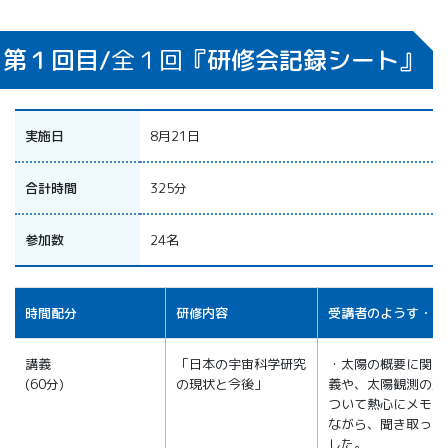
第１回目/
全１回
『研修会記録シート』
実施日
8月21日
合計時間
325分
参加数
24名
時間配分
研修内容
受講者のようす・感
講義
「日本の宇宙科学研究
・太陽の概要に関す
(60分)
の現状と今後」
義や、太陽観測の意
ついて熱心にメモを
ながら、聞き取って
した。