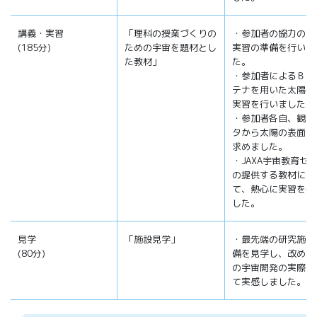
講義・実習
「理科の授業づくりの
・参加者の協力のも
(185分)
ための宇宙を題材とし
実習の準備を行いま
た教材」
た。
・参加者によるＢＳ
テナを用いた太陽観
実習を行いました。
・参加者各自、観測
タから太陽の表面温
求めました。
・JAXA宇宙教育セ
の提供する教材につ
て、熱心に実習を行
した。
見学
「施設見学」
・最先端の研究施設
(80分)
備を見学し、改めて
の宇宙開発の実際に
て実感しました。