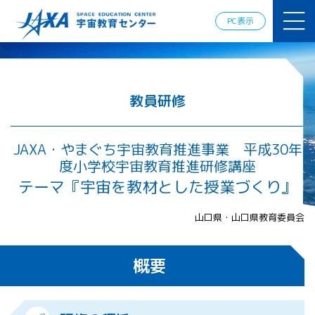
JAXAアカデ
ミー
PC表示
JAXA エア
ロスペース
スクール
宇宙教育
情報の発
教員研修
信
宇宙を活用
した教育実
JAXA・やまぐち宇宙教育推進事業 平成30年
践例
度小学校宇宙教育推進研修講座
体験的学
テーマ『宇宙を教材とした授業づくり』
習機会の
提供（国
際）
山口県・山口県教育委員会
APRSAF（ア
概要
ジア太平洋
地域宇宙機
関会議）宇
宙教育 for