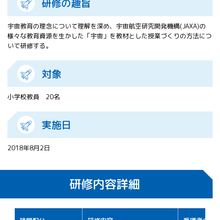
研修の趣旨
All 分科会
APRSAF宇宙
宇宙教育の理念について理解を深め、宇宙航空研究開発機構(JAXA)の
教育 for All
様々な教育資源を生かした「宇宙」を教材とした授業づくりの方法につ
分科会 年次
いて研修する。
会合
APRSAFポス
対象
ターコンテ
スト
APRSAF教員
小学校教員 20名
セミナー
ISEB（国際
実施日
宇宙教育会
議）
ISEB学生派
2018年8月2日
遣プログラ
ム
研修内容詳細