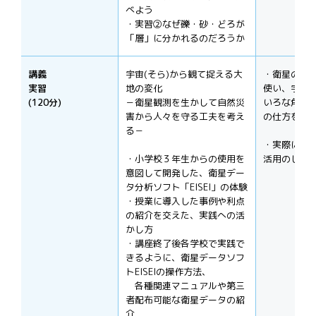
べよう
・実習②なぜ礫・砂・どろが
「層」に分かれるのだろうか
講義
宇宙(そら)から観て捉える大
・衛星のデ
実習
地の変化
使い、宇宙
(120分)
－衛星観測を生かして自然災
いろな角度
害から人々を守る工夫を考え
の仕方を学
る－
・実際に、
・小学校３年生からの使用を
活用のしか
意図して開発した、衛星デー
タ分析ソフト「EISEI」の体験
・授業に導入した事例や利点
の紹介を交えた、実践への活
かし方
・講座終了後各学校で実践で
きるように、衛星データソフ
トEISEIの操作方法、
各種関連マニュアルや第三
者配布可能な衛星データの紹
介