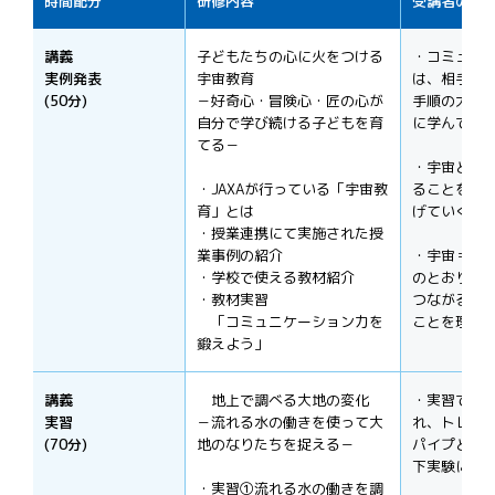
時間配分
研修内容
受講
講義
子どもたちの心に火をつける
・コミュニ
実例発表
宇宙教育
は、相手に
(50分)
－好奇心・冒険心・匠の心が
手順の大切
自分で学び続ける子どもを育
に学んでい
てる－
・宇宙とい
・JAXAが行っている「宇宙教
ることをき
育」とは
げていくこ
・授業連携にて実施された授
業事例の紹介
・宇宙＝理
・学校で使える教材紹介
のとおり、
・教材実習
つながると
「コミュニケーション力を
ことを理解
鍛えよう」
講義
地上で調べる大地の変化
・実習では、
実習
－流れる水の働きを使って大
れ、トレイ
(70分)
地のなりたちを捉える－
パイプとゴ
下実験に積
・実習①流れる水の働きを調