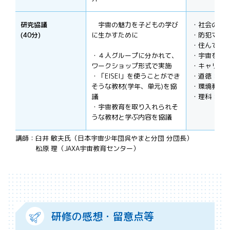
研究協議
宇宙の魅力を子どもの学び
・社会の土
(40分)
に生かすために
・防犯マッ
・住んでい
・４人グループに分かれて、
・宇宙を題
ワークショップ形式で実施
・キャリア
・「EISEI」を使うことができ
・道徳：は
そうな教材(学年、単元)を協
・環境教育
議
・理科：天
・宇宙教育を取り入れられそ
うな教材と学ぶ内容を協議
講師：臼井 敏夫氏（日本宇宙少年団呉やまと分団 分団長）
松原 理（JAXA宇宙教育センター）
研修の感想・留意点等