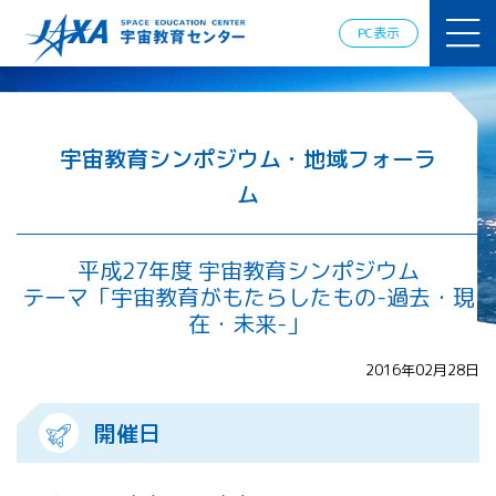
JAXAアカデ
ミー
PC表示
JAXA エア
ロスペース
スクール
宇宙教育
情報の発
宇宙教育シンポジウム・地域フォーラ
信
ム
宇宙を活用
した教育実
践例
平成27年度 宇宙教育シンポジウム
体験的学
テーマ「宇宙教育がもたらしたもの-過去・現
習機会の
提供（国
在・未来-」
際）
2016年02月28日
APRSAF（ア
ジア太平洋
開催日
地域宇宙機
関会議）宇
宙教育 for