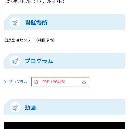
2016年2月27日（土）、28日（日）
All 分科会
APRSAF宇宙
教育 for All
開催場所
分科会 年次
会合
APRSAFポス
国民生活センター（相模原市）
ターコンテ
スト
APRSAF教員
プログラム
セミナー
ISEB（国際
宇宙教育会
議）
プログラム
PDF（264KB）
ISEB学生派
遣プログラ
ム
動画