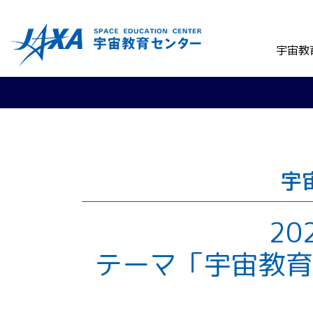
宇宙教
宇
2
テーマ「宇宙教育