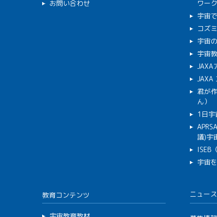
お問い合わせ
ワー
宇宙
コズ
宇宙の
宇宙
JAX
JAX
君が
ん）
1日宇
APR
議)宇宙
ISE
宇宙
ニュース
教育コンテンツ
宇宙教育教材