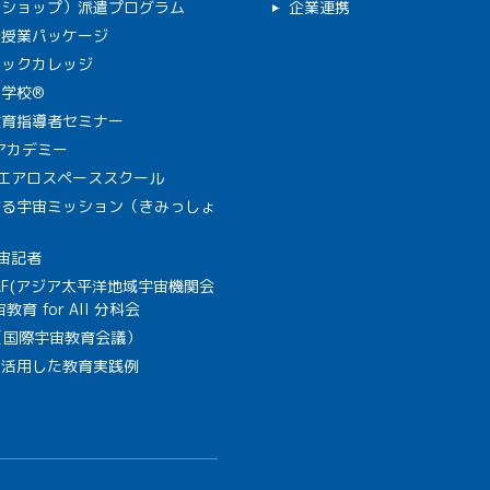
クショップ）派遣プログラム
企業連携
で授業パッケージ
ミックカレッジ
学校®
教育指導者セミナー
Aアカデミー
A エアロスペーススクール
作る宇宙ミッション（きみっしょ
宙記者
SAF(アジア太平洋地域宇宙機関会
教育 for All 分科会
B（国際宇宙教育会議）
を活用した教育実践例