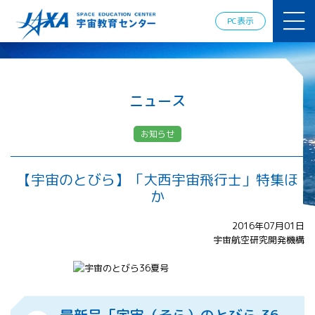
JAXAアカデ
ミー
PC表示
JAXA エア
ロスペース
スクール
宇宙教育
情報の発
ニュース
信
宇宙を活用
お知らせ
した教育実
践例
体験的学
【宇宙のとびら】「大西宇宙飛行士」特集ほ
習機会の
か
提供（国
際）
2016年07月01日
宇宙航空研究開発機構
APRSAF（ア
ジア太平洋
地域宇宙機
関会議）宇
宙教育 for