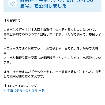
最新号「宇宙（そら）のとびら 36
All 分科会
夏号」を公開しました
APRSAF宇宙
教育 for All
分科会 年次
【内容紹介】
会合
APRSAFポス
☆まもなく打ち上げ！大西宇宙飛行士の人柄やミッションについて、
ターコンテ
特集記事内でわかりやすく説明しています。みんなで読んで、応援しよ
う！
スト
APRSAF教員
☆ニュースでよく耳にする、「素粒子」や「重力波」を、今号で大特
セミナー
集！
ISEB（国際
ノーベル物理学賞を受賞した梶田隆章さんのインタビューも掲載してい
宇宙教育会
ます。
議）
ISEB学生派
ほか、宇宙機まんが「そら☆とも」、宇宙教育活動レポートなど、充実
遣プログラ
した記事が盛りだくさんです。
ム
【PDFファイルはこちら】
宇宙（そら）のとびら 一覧