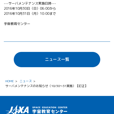
---サーバメンテナンス実施日時---
All 分科会
2016年10月30日（日）06:00から
APRSAF宇宙
2016年10月31日（月）10:00まで
教育 for All
分科会 年次
宇宙教育センター
会合
APRSAFポス
ターコンテ
スト
APRSAF教員
セミナー
ニュース一覧
ISEB（国際
宇宙教育会
議）
ISEB学生派
HOME
>
ニュース
>
遣プログラ
サーバメンテナンスのお知らせ（10/30～31実施）【訂正】
ム