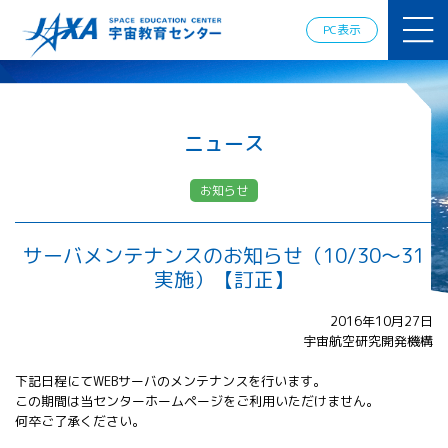
JAXAアカデ
ミー
PC表示
JAXA エア
ロスペース
スクール
宇宙教育
情報の発
ニュース
信
宇宙を活用
お知らせ
した教育実
践例
体験的学
サーバメンテナンスのお知らせ（10/30～31
習機会の
実施）【訂正】
提供（国
際）
2016年10月27日
宇宙航空研究開発機構
APRSAF（ア
ジア太平洋
下記日程にてWEBサーバのメンテナンスを行います。
地域宇宙機
この期間は当センターホームページをご利用いただけません。
関会議）宇
何卒ご了承ください。
宙教育 for