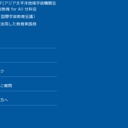
SAF(アジア太平洋地域宇宙機関会
教育 for All 分科会
B（国際宇宙教育会議）
を活用した教育実践例
ク
ご質問
方へ