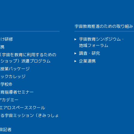
宇宙教育推進のための取り組み
向け研修
宇宙教育シンポジウム・
地域フォーラム
連携
調査・研究
C（宇宙を教育に利用するための
クショップ）派遣プログラム
企業連携
で授業パッケージ
ミックカレッジ
学校®
教育指導者セミナー
Aアカデミー
A エアロスペーススクール
作る宇宙ミッション（きみっしょ
宙記者