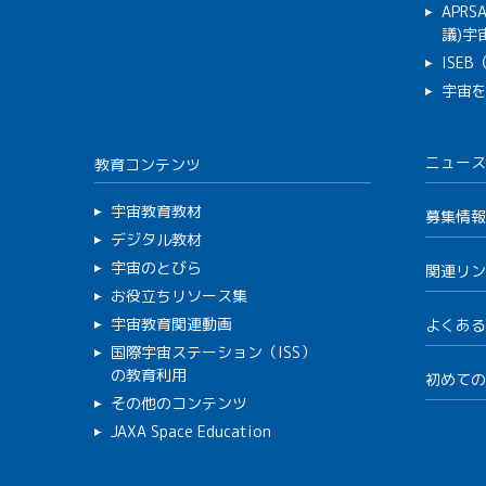
APR
議)宇宙
ISE
宇宙
ニュース
教育コンテンツ
宇宙教育教材
募集情報
デジタル教材
宇宙のとびら
関連リン
お役立ちリソース集
宇宙教育関連動画
よくある
国際宇宙ステーション（ISS）
の教育利用
初めての
その他のコンテンツ
JAXA Space Education