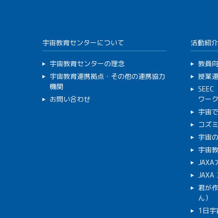
宇宙教育センターについて
活動紹介
宇宙教育センターの理念
教員
宇宙教育連携拠点・その他の連携協力
授業
機関
SEE
お問い合わせ
ワー
宇宙
コズ
宇宙の
宇宙
JAX
JAX
君が
ん）
1日宇