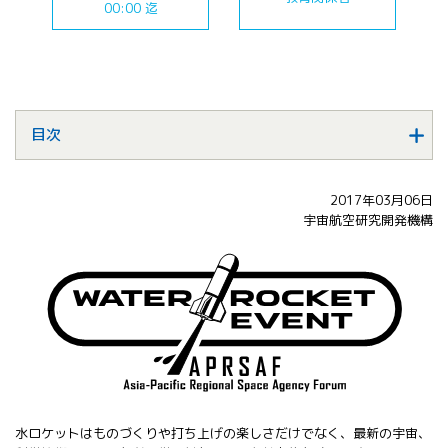
00:00 迄
All 分科会
APRSAF宇宙
教育 for All
分科会 年次
会合
APRSAFポス
目次
ターコンテ
スト
APRSAF教員
2017年03月06日
セミナー
宇宙航空研究開発機構
ISEB（国際
宇宙教育会
議）
ISEB学生派
遣プログラ
ム
水ロケットはものづくりや打ち上げの楽しさだけでなく、最新の宇宙、