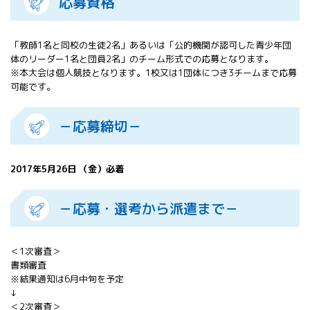
応募資格
「教師1名と同校の生徒2名」あるいは「公的機関が認可した青少年団
体のリーダー1名と団員2名」のチーム形式での応募となります。
※本大会は個人競技となります。1校又は1団体につき3チームまで応募
可能です。
－応募締切－
2017年5月26日 （金）必着
－応募・選考から派遣まで－
＜1次審査＞
書類審査
※結果通知は6月中旬を予定
↓
＜2次審査＞