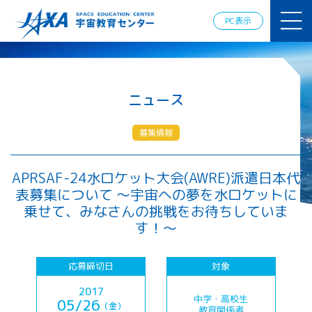
JAXAアカデ
ミー
PC表示
JAXA エア
ロスペース
スクール
宇宙教育
情報の発
ニュース
信
宇宙を活用
募集情報
した教育実
践例
体験的学
APRSAF-24水ロケット大会(AWRE)派遣日本代
習機会の
表募集について ～宇宙への夢を水ロケットに
提供（国
乗せて、みなさんの挑戦をお待ちしていま
際）
す！～
APRSAF（ア
ジア太平洋
応募締切日
対象
地域宇宙機
関会議）宇
2017
中学・高校生
05/26
宙教育 for
（金）
教育関係者