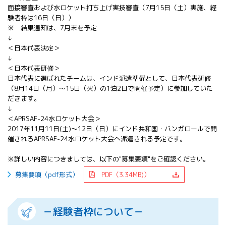
面接審査および水ロケット打ち上げ実技審査（7月15日（土）実施、経
験者枠は16日（日））
※ 結果通知は、7月末を予定
↓
＜日本代表決定＞
↓
＜日本代表研修＞
日本代表に選ばれたチームは、インド派遣準備として、日本代表研修
（8月14日（月）～15日（火）の1泊2日で開催予定）に参加していた
だきます。
↓
＜APRSAF-24水ロケット大会＞
2017年11月11日(土)～12日（日）にインド共和国・バンガロールで開
催されるAPRSAF-24水ロケット大会へ派遣される予定です。
※詳しい内容につきましては、以下の"募集要項"をご確認ください。
募集要項（pdf形式）
PDF（3.34MB)）
－経験者枠について－