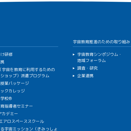
宇宙教育推進のための取り組み
向け研修
宇宙教育シンポジウム・
地域フォーラム
連携
調査・研究
C（宇宙を教育に利用するための
クショップ）派遣プログラム
企業連携
で授業パッケージ
ミックカレッジ
学校®
教育指導者セミナー
Aアカデミー
A エアロスペーススクール
作る宇宙ミッション（きみっしょ