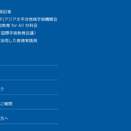
宙記者
SAF(アジア太平洋地域宇宙機関会
教育 for All 分科会
B（国際宇宙教育会議）
を活用した教育実践例
ク
ご質問
方へ