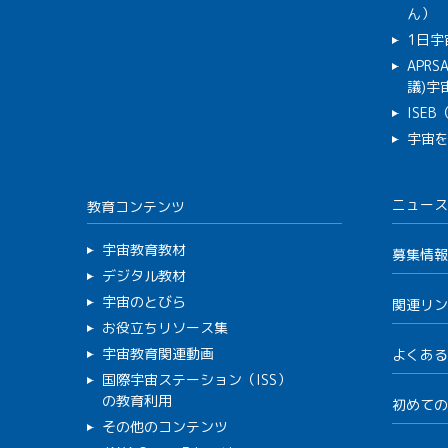
ん）
1日宇
APR
議)宇宙
ISE
宇宙
ニュース
教育コンテンツ
宇宙教育教材
募集情報
デジタル教材
宇宙のとびら
関連リン
お役立ちリソース集
宇宙教育関連動画
よくある
国際宇宙ステーション（ISS）
の教育利用
初めての
その他のコンテンツ