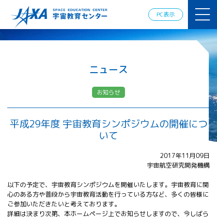
JAXAアカデ
ミー
PC表示
JAXA エア
ロスペース
スクール
宇宙教育
情報の発
ニュース
信
宇宙を活用
お知らせ
した教育実
践例
体験的学
平成29年度 宇宙教育シンポジウムの開催につ
習機会の
いて
提供（国
際）
2017年11月09日
宇宙航空研究開発機構
APRSAF（ア
ジア太平洋
以下の予定で、宇宙教育シンポジウムを開催いたします。宇宙教育に関
地域宇宙機
心のある方や普段から宇宙教育活動を行っている方など、多くの皆様に
関会議）宇
ご参加いただきたいと考えております。
宙教育 for
詳細は決まり次第、本ホームページ上でお知らせしますので、今しばら