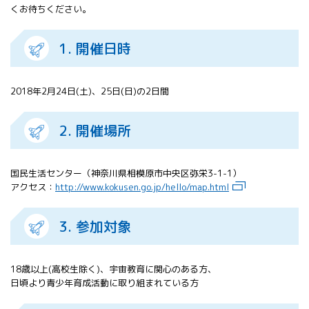
くお待ちください。
All 分科会
APRSAF宇宙
教育 for All
1. 開催日時
分科会 年次
会合
APRSAFポス
2018年2月24日(土)、25日(日)の2日間
ターコンテ
スト
2. 開催場所
APRSAF教員
セミナー
ISEB（国際
国民生活センター（神奈川県相模原市中央区弥栄3-1-1）
宇宙教育会
アクセス：
http://www.kokusen.go.jp/hello/map.html
議）
ISEB学生派
遣プログラ
3. 参加対象
ム
18歳以上(高校生除く)、宇宙教育に関心のある方、
日頃より青少年育成活動に取り組まれている方