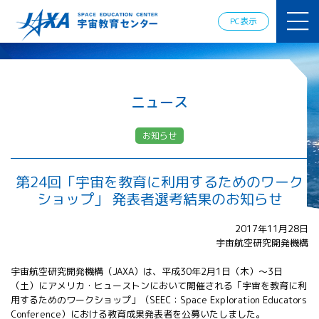
JAXAアカデ
ミー
PC表示
JAXA エア
ロスペース
スクール
宇宙教育
情報の発
ニュース
信
宇宙を活用
お知らせ
した教育実
践例
体験的学
第24回「宇宙を教育に利用するためのワーク
習機会の
ショップ」 発表者選考結果のお知らせ
提供（国
際）
2017年11月28日
宇宙航空研究開発機構
APRSAF（ア
ジア太平洋
宇宙航空研究開発機構（JAXA）は、平成30年2月1日（木）～3日
地域宇宙機
（土）にアメリカ・ヒューストンにおいて開催される「宇宙を教育に利
関会議）宇
用するためのワークショップ」（SEEC：Space Exploration Educators
宙教育 for
Conference）における教育成果発表者を公募いたしました。