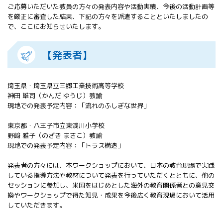
ご応募いただいた教員の方々の発表内容や活動実績、今後の活動計画等
All 分科会
を厳正に審査した結果、下記の方々を派遣することといたしましたの
APRSAF宇宙
で、ここにお知らせいたします。
教育 for All
分科会 年次
会合
【発表者】
APRSAFポス
ターコンテ
スト
埼玉県・埼玉県立三郷工業技術高等学校
APRSAF教員
神田 雄司（かんだ ゆうじ）教諭
セミナー
現地での発表予定内容：「流れのふしぎな世界」
ISEB（国際
東京都・八王子市立東浅川小学校
宇宙教育会
野﨑 雅子（のざき まさこ）教諭
議）
現地での発表予定内容：「トラス構造」
ISEB学生派
遣プログラ
発表者の方々には、本ワークショップにおいて、日本の教育現場で実践
ム
している指導方法や教材について発表を行っていただくとともに、他の
セッションに参加し、米国をはじめとした海外の教育関係者との意見交
換やワークショップで得た知見・成果を今後広く教育現場において活用
していただきます。