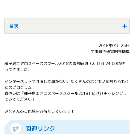
All 分科会
APRSAF宇宙
教育 for All
分科会 年次
目次
会合
APRSAFポス
ターコンテ
2018年01月25日
スト
宇宙航空研究開発機構
APRSAF教員
セミナー
種子島エアロスペーススクール2018の応募締切（2月3日 24:00)が迫
ってきました。
ISEB（国際
宇宙教育会
インターネットでは決して届かない、たくさんのホンモノに触れられる
議）
このプログラム。
ISEB学生派
春休みは「種子島エアロスペーススクール2018」にぜひチャレンジし
遣プログラ
てみてください！
ム
みなさんのご応募をお待ちしています！
関連リンク