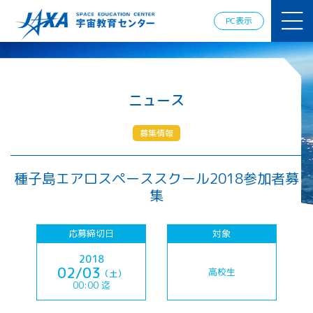
JAXAアカデ
ミー
PC表示
JAXA エア
ロスペース
スクール
宇宙教育
情報の発
ニュース
信
宇宙を活用
募集情報
した教育実
践例
体験的学
種子島エアロスペーススクール2018参加者募
習機会の
集
提供（国
際）
応募締切日
対象
APRSAF（ア
2018
ジア太平洋
02/03
高校生
（土）
地域宇宙機
00:00 迄
関会議）宇
宙教育 for