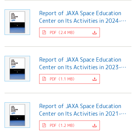
All 分科会
APRSAF宇宙
Report of JAXA Space Education
教育 for All
Center on Its Activities in 2024-
分科会 年次
2025
会合
PDF（2.4 MB）
APRSAFポス
ターコンテ
スト
APRSAF教員
Report of JAXA Space Education
セミナー
Center on Its Activities in 2023-
ISEB（国際
2024
宇宙教育会
PDF（1.1 MB）
議）
ISEB学生派
遣プログラ
ム
Report of JAXA Space Education
Center on Its Activities in 2021-
2022
PDF（1.2 MB）