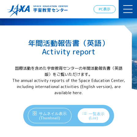
JAXAアカデ
ミー
PC表示
JAXA エア
ロスペース
スクール
宇宙教育
年間活動報告書（英語）
情報の発
信
Activity report
宇宙を活用
した教育実
国際活動を含めた宇宙教育センターの年間活動報告書（英語
践例
版）をご覧いただけます。
体験的学
The annual activity reports of the Space Education Center,
習機会の
including international activities (English version), are
提供（国
available here.
際）
APRSAF（ア
サムネイル表示
ジア太平洋
一覧表示
(Thumbnail)
(List)
地域宇宙機
関会議）宇
宙教育 for