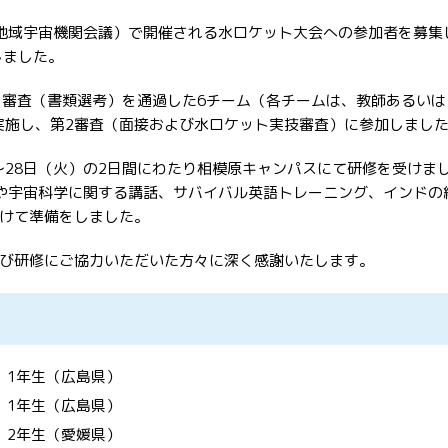
平洋地域宇宙機関会議）で開催される水ロケット大会への参加者を募
しました。
審査（書類選考）を通過した6チーム（各チームは、教師あるいはリ
て実施し、第2審査（面接および水ロケット実技審査）に参加しまし
）～28日（火）の2日間にわたり相模原キャンパスにて研修を受け
発、や宇宙科学に関する講話、サバイバル英語トレーニング、インド
けて準備をしました。
び研修にご協力いただいた方々に深く感謝いたします。
1年生（広島県）
1年生（広島県）
生（愛媛県）