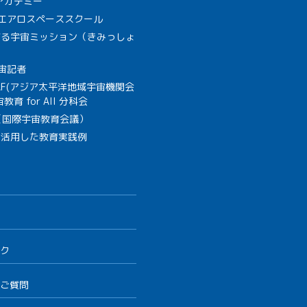
Aアカデミー
A エアロスペーススクール
作る宇宙ミッション（きみっしょ
宙記者
SAF(アジア太平洋地域宇宙機関会
教育 for All 分科会
B（国際宇宙教育会議）
を活用した教育実践例
ク
ご質問