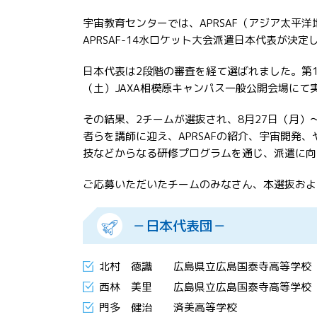
宇宙教育センターでは、APRSAF（アジア太
APRSAF-14水ロケット大会派遣日本代表が決定
日本代表は2段階の審査を経て選ばれました。第1
（土）JAXA相模原キャンパス一般公開会場に
その結果、2チームが選抜され、8月27日（月
者らを講師に迎え、APRSAFの紹介、宇宙開
技などからなる研修プログラムを通じ、派遣に向
ご応募いただいたチームのみなさん、本選抜およ
－日本代表団－
北村 徳識 広島県立広島国泰寺高等学校 
西林 美里 広島県立広島国泰寺高等学校 
門多 健治 済美高等学校 2年