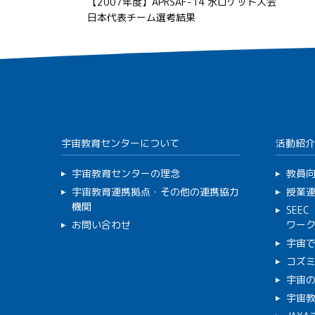
【2007年度】APRSAF-14 水ロケット大会
日本代表チーム選考結果
宇宙教育センターについて
活動紹介
宇宙教育センターの理念
教員
宇宙教育連携拠点・その他の連携協力
授業
機関
SEE
お問い合わせ
ワー
宇宙
コズ
宇宙の
宇宙