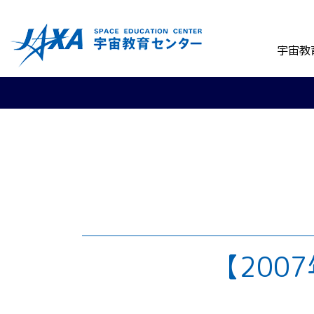
宇宙教
【200