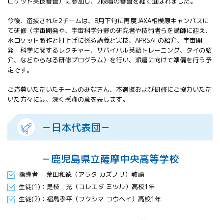
ロケット実技審査）に参加し、2段階の審査を経て選ばれました。
All 分科会
APRSAF宇宙
今後、選抜された2チームは、8月下旬に再度JAXA相模原キャンパスに
教育 for All
て研修（宇宙開発や、宇宙科学分野の研究者や技術者らを講師に迎え、
分科会 年次
水ロケット製作と打上げに係る講義と実技、APRSAFの紹介、宇宙開
会合
発・科学に関するレクチャー、サバイバル英語トレーニング、タイの紹
介、などからなる研修プログラム）を行い、派遣に向けて準備を行う予
APRSAFポス
定です。
ターコンテ
スト
ご応募いただいたチームのみなさん、本選抜および研修にご協力いただ
APRSAF教員
いた方々には、深く感謝の意を表します。
セミナー
ISEB（国際
－日本代表団－
宇宙教育会
議）
ISEB学生派
－鹿児島県立薩摩中央高等学校
遣プログラ
ム
指導者 ：荒田和徳（アラタ カズノリ）教諭
生徒(1)：是枝 充（コレエダ ミツル）高校1年
生徒(2)：福島孝平（フクシマ コウヘイ）高校1年