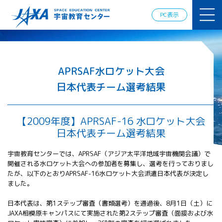
JAXAアカデ
ミー
PC表示
JAXA エア
ロスペース
スクール
宇宙教育
情報の発
APRSAF水ロケット大会
信
日本代表チーム選考結果
宇宙を活用
した教育実
践例
【2009年度】APRSAF-16 水ロケット大会
体験的学
日本代表チーム選考結果
習機会の
提供（国
際）
宇宙教育センターでは、APRSAF（アジア太平洋地域宇宙機関会議）で
開催される水ロケット大会への参加者を募集し、選考を行っておりまし
たが、以下のとおりAPRSAF-16水ロケット大会派遣日本代表が決定し
APRSAF（ア
ました。
ジア太平洋
地域宇宙機
日本代表は、第1ステップ審査（書類選考）を通過後、8月1日（土）に
関会議）宇
JAXA相模原キャンパスにて実施された第2ステップ審査（面接および水
宙教育 for