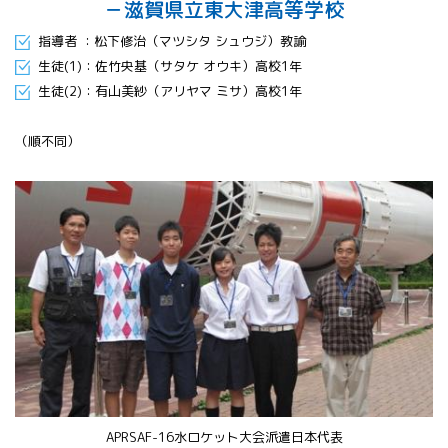
－滋賀県立東大津高等学校
指導者 ：松下修治（マツシタ シュウジ）教諭
生徒(1)：佐竹央基（サタケ オウキ）高校1年
生徒(2)：有山美紗（アリヤマ ミサ）高校1年
（順不同）
APRSAF-16水ロケット大会派遣日本代表