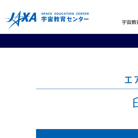
宇宙教
エ