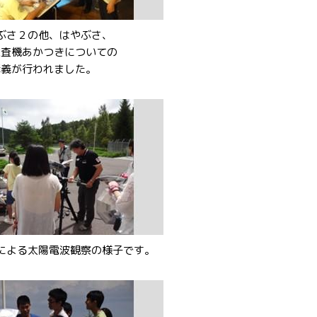
ぶさ２の他、はやぶさ、
探査機あかつきについての
講義が行われました。
による太陽電波観察の様子です。