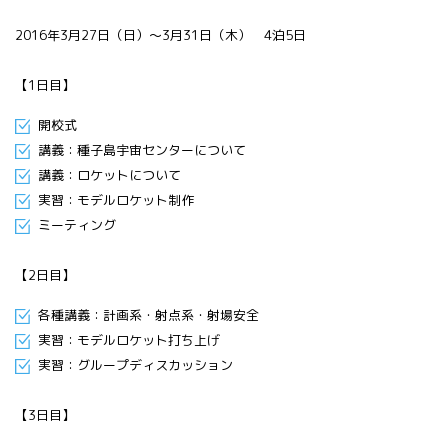
All 分科会
2016年3月27日（日）～3月31日（木） 4泊5日
APRSAF宇宙
教育 for All
分科会 年次
【1日目】
会合
APRSAFポス
開校式
ターコンテ
講義：種子島宇宙センターについて
スト
講義：ロケットについて
APRSAF教員
実習：モデルロケット制作
セミナー
ミーティング
ISEB（国際
宇宙教育会
【2日目】
議）
ISEB学生派
各種講義：計画系・射点系・射場安全
遣プログラ
実習：モデルロケット打ち上げ
ム
実習：グループディスカッション
【3日目】