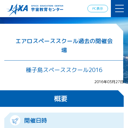
JAXAアカデ
ミー
PC表示
JAXA エア
ロスペース
スクール
宇宙教育
情報の発
エアロスペーススクール過去の開催会
信
場
宇宙を活用
した教育実
践例
種子島スペーススクール2016
体験的学
習機会の
提供（国
2016年03月27日
際）
概要
APRSAF（ア
ジア太平洋
地域宇宙機
開催日時
関会議）宇
宙教育 for