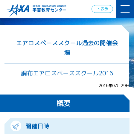
JAXAアカデ
ミー
PC表示
JAXA エア
ロスペース
スクール
宇宙教育
情報の発
エアロスペーススクール過去の開催会
信
場
宇宙を活用
した教育実
践例
調布エアロスペーススクール2016
体験的学
習機会の
提供（国
2016年07月29日
際）
概要
APRSAF（ア
ジア太平洋
地域宇宙機
開催日時
関会議）宇
宙教育 for