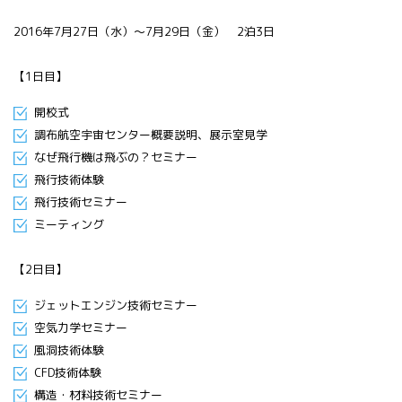
All 分科会
2016年7月27日（水）～7月29日（金） 2泊3日
APRSAF宇宙
教育 for All
分科会 年次
【1日目】
会合
APRSAFポス
開校式
ターコンテ
調布航空宇宙センター概要説明、展示室見学
スト
なぜ飛行機は飛ぶの？セミナー
APRSAF教員
飛行技術体験
セミナー
飛行技術セミナー
ISEB（国際
ミーティング
宇宙教育会
議）
ISEB学生派
【2日目】
遣プログラ
ジェットエンジン技術セミナー
ム
空気力学セミナー
風洞技術体験
CFD技術体験
構造・材料技術セミナー