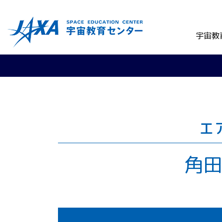
宇宙教
エ
角田