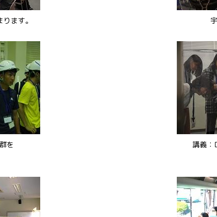
まります。
群を
講義：