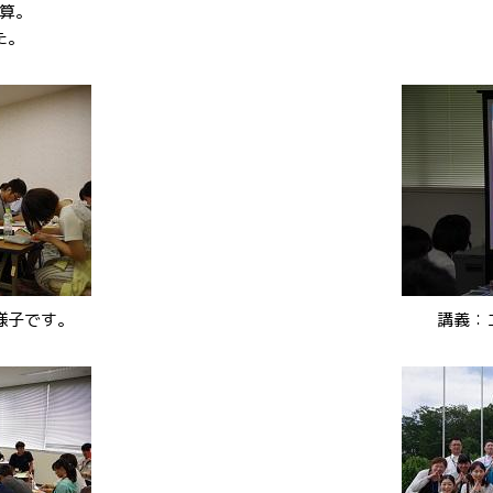
算。
た。
様子です。
講義：