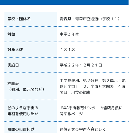
All 分科会
APRSAF宇宙
教育 for All
学校・団体名
青森県・青森市立造道中学校（１）
分科会 年次
会合
対象
中学３年生
APRSAFポス
ターコンテ
対象人数
１８１名
スト
APRSAF教員
セミナー
実施日
平成２２年１２月２１日
ISEB（国際
宇宙教育会
中学校理科、第２分野 第２単元「地
議）
枠組み
球と宇宙」 ２．宇宙と太陽系 ４時
ISEB学生派
（教科、単元名など）
間目 月食の観察
遣プログラ
ム
どのような宇宙の
JAXA宇宙教育センターの皆既月食に
素材を使用したか
関するページ
展開の位置付け
習得させる学習内容として