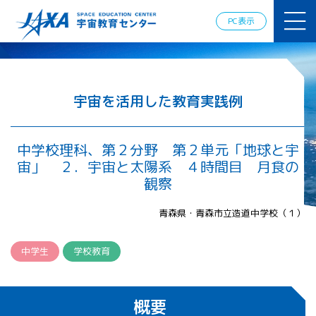
JAXAアカデ
ミー
PC表示
JAXA エア
ロスペース
スクール
宇宙教育
情報の発
宇宙を活用した教育実践例
信
宇宙を活用
した教育実
中学校理科、第２分野 第２単元「地球と宇
践例
宙」 ２．宇宙と太陽系 ４時間目 月食の
体験的学
観察
習機会の
提供（国
青森県・青森市立造道中学校（１）
際）
APRSAF（ア
中学生
学校教育
ジア太平洋
地域宇宙機
関会議）宇
概要
宙教育 for