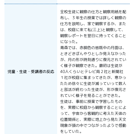
全校生徒に観察の仕方と観察用紙を配
布し、３年生の授業では詳しく観察の
仕方を説明し、家で観察するか、また
は、校庭に来て私(三上)と観察して、
観察レポートを翌日に持ってくること
になった。
青森では、赤胴色の皆既中の月面は、
ときどきぼんやりとしか見えなかった
が、月の形が時刻通りに復元されてい
く様子が観察できた。最初は生徒が
児童・生徒・受講者の反応
40人くらいとテレビ局２社と新聞社
１社が校庭に集まってきたが、寒かっ
たため徐々に生徒が減っていって数人
と部活が終わった生徒が、形が復元さ
れていく様子を見ることができた。
生徒は、事前に授業で学習したもの
を、実際に校庭から観察することによ
って、宇宙から客観的に考えた天体の
位置関係と、実際に地上から見た天文
現象が頭の中でつながったようで感動
をしていた。