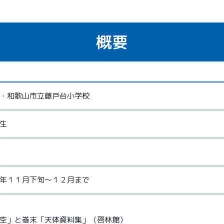
概要
・和歌山市立藤戸台小学校
生
年１１月下旬～１２月まで
空」と巻末「天体資料集」（啓林館）