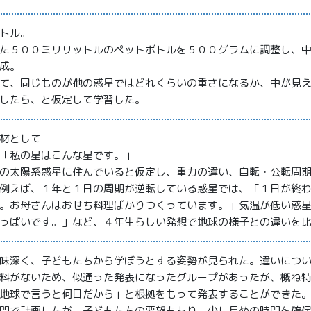
トル。
た５００ミリリットルのペットボトルを５００グラムに調整し、
成。
て、同じものが他の惑星ではどれくらいの重さになるか、中が見
したら、と仮定して学習した。
材として
「私の星はこんな星です。」
の太陽系惑星に住んでいると仮定し、重力の違い、自転・公転周
例えば、１年と１日の周期が逆転している惑星では、「１日が終
。お母さんはおせち料理ばかりつくっています。」気温が低い惑
っぱいです。」など、４年生らしい発想で地球の様子との違いを
味深く、子どもたちから学ぼうとする姿勢が見られた。違いにつ
料がないため、似通った発表になったグループがあったが、概ね
地球で言うと何日だから」と根拠をもって発表することができた
間で計画したが、子どもたちの要望もあり、少し長めの時間を確