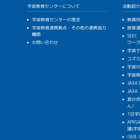
宇宙教育センターについて
活動紹介
宇宙教育センターの理念
教員
宇宙教育連携拠点・その他の連携協力
授業
機関
SEE
お問い合わせ
ワー
宇宙
コズ
宇宙の
宇宙
JAX
JAX
君が
ん）
1日宇
APR
議)宇宙
ISE