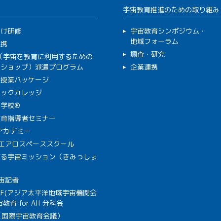
宇宙教育推進のための取り組み
向け研修
宇宙教育シンポジウム・
地域フォーラム
連携
調査・研究
C（宇宙を教育に利用するための
クショップ）派遣プログラム
企業連携
で授業パッケージ
ミックカレッジ
学校®
教育指導者セミナー
Aアカデミー
A エアロスペーススクール
作る宇宙ミッション（きみっしょ
宙記者
SAF(アジア太平洋地域宇宙機関会
教育 for All 分科会
B（国際宇宙教育会議）