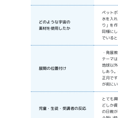
ペットボ
水を入れ
どのような宇宙の
り」を作
素材を使用したか
同様にし
でいると
・発展教
テーマは
地球以外
展開の位置付け
しあう。
正月です
が街にい
とても興
どしか資
児童・生徒・受講者の反応
の日数が
う短い時