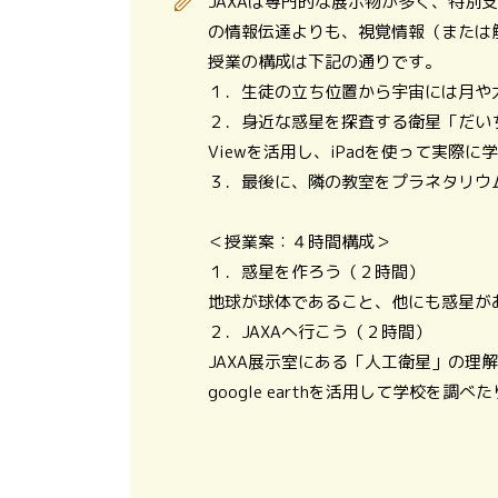
JAXAは専門的な展示物が多く、特
の情報伝達よりも、視覚情報（または
授業の構成は下記の通りです。
１．生徒の立ち位置から宇宙には月や
２．身近な惑星を探査する衛星「だいち」
Viewを活用し、iPadを使って実際
３．最後に、隣の教室をプラネタリウ
＜授業案：４時間構成＞
１．惑星を作ろう（２時間）
地球が球体であること、他にも惑星が
２．JAXAへ行こう（２時間）
JAXA展示室にある「人工衛星」の理
google earthを活用して学校を調べた