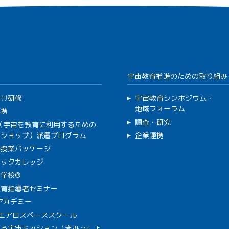
宇宙教育推進のための取り組み
向け研修
宇宙教育シンポジウム・
地域フォーラム
連携
調査・研究
C（宇宙を教育に利用するための
クショップ）派遣プログラム
企業連携
で授業パッケージ
ミックカレッジ
学校®
教育指導者セミナー
Aアカデミー
A エアロスペーススクール
作る宇宙ミッション（きみっしょ