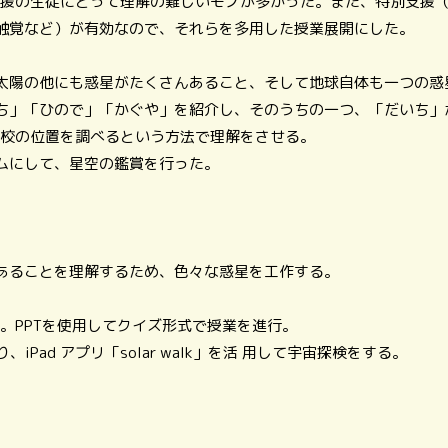
別支援の生徒にとって理解の難しいモノが多かった。また、特別支援
触覚など）が有効なので、それらを多用した授業展開にした。
太陽の他にも惑星がたくさんあること、そして地球自体も一つの惑
「ひので」「かぐや」を紹介し、そのうちの一つ、「だいち」が果たす役割
に学校の位置を調べるという方法で理解をさせる。
ムにして、星空の鑑賞を行った。
あることを理解するため、色々な惑星を工作する。
解。PPTを使用してクイズ形式で授業を進行。
り、iPad アプリ「solar walk」を活 用して宇宙探検をする。