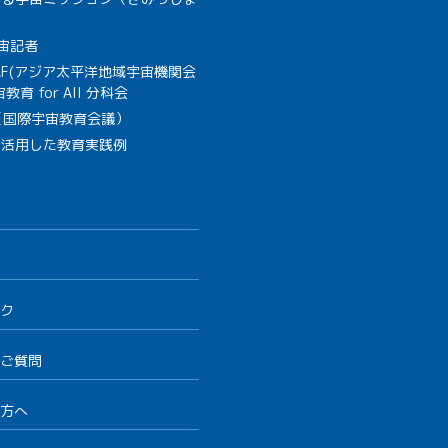
宙記者
SAF(アジア太平洋地域宇宙機関会
教育 for All 分科会
B（国際宇宙教育会議）
を活用した教育実践例
ク
ご質問
方へ