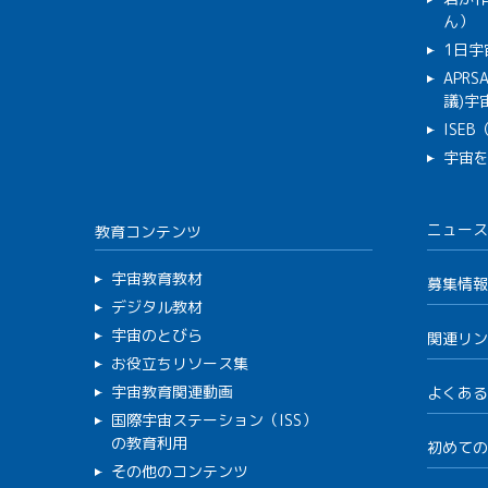
ん）
1日宇
APR
議)宇宙
ISE
宇宙
ニュース
教育コンテンツ
宇宙教育教材
募集情報
デジタル教材
宇宙のとびら
関連リン
お役立ちリソース集
宇宙教育関連動画
よくある
国際宇宙ステーション（ISS）
の教育利用
初めての
その他のコンテンツ