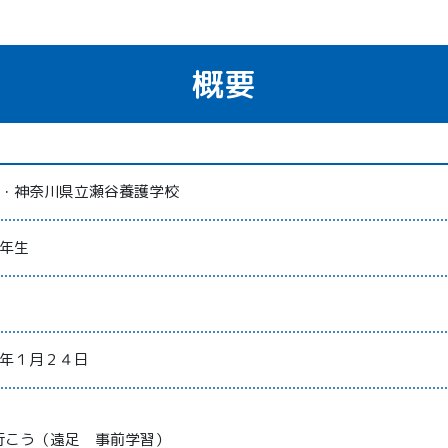
概要
・神奈川県立瀬谷養護学校
年生
年１月２４日
元
へ行こう（遠足 事前学習）