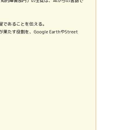
（知的障害部門）の生徒は、耳からの言語で
星であることを伝える。
を、Google EarthやStreet