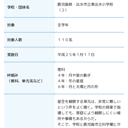
All 分科会
鹿児島県・出水市立東出水小学校
学校・団体名
（２）
APRSAF宇宙
教育 for All
分科会 年次
対象
全学年
会合
APRSAFポス
対象人数
１１０名
ターコンテ
スト
APRSAF教員
実施日
平成２５年１月１７日
セミナー
ISEB（国際
理科
宇宙教育会
枠組み
４年：月や星の動き
議）
（教科、単元名など）
４年：冬の星座
ISEB学生派
６年：月と太陽と月の形
遣プログラ
ム
星空を観察する単元は、非常に難しい
という声をよく聞く。学校の授業で指
導しても、家庭により観察しにくい場
所や事情もあるからだ。
そこで、学校と鹿児島市立科学館とが