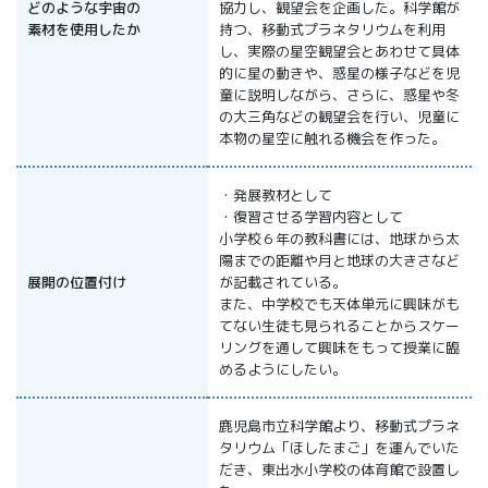
どのような宇宙の
協力し、観望会を企画した。科学館が
素材を使用したか
持つ、移動式プラネタリウムを利用
し、実際の星空観望会とあわせて具体
的に星の動きや、惑星の様子などを児
童に説明しながら、さらに、惑星や冬
の大三角などの観望会を行い、児童に
本物の星空に触れる機会を作った。
・発展教材として
・復習させる学習内容として
小学校６年の教科書には、地球から太
陽までの距離や月と地球の大きさなど
展開の位置付け
が記載されている。
また、中学校でも天体単元に興味がも
てない生徒も見られることからスケー
リングを通して興味をもって授業に臨
めるようにしたい。
鹿児島市立科学館より、移動式プラネ
タリウム「ほしたまご」を運んでいた
だき、東出水小学校の体育館で設置し