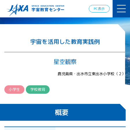
JAXAアカデ
ミー
PC表示
JAXA エア
ロスペース
スクール
宇宙教育
情報の発
宇宙を活用した教育実践例
信
宇宙を活用
した教育実
星空観察
践例
体験的学
鹿児島県・出水市立東出水小学校（２）
習機会の
提供（国
際）
小学生
学校教育
APRSAF（ア
ジア太平洋
概要
地域宇宙機
関会議）宇
宙教育 for