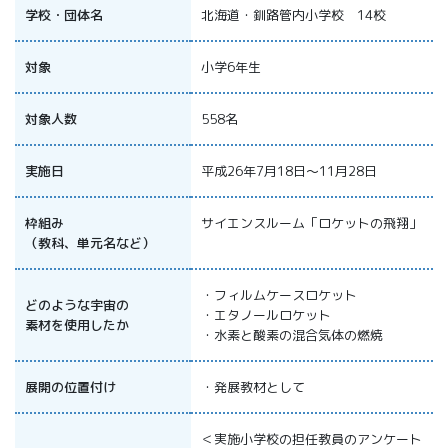
All 分科会
学校・団体名
北海道・釧路管内小学校 14校
APRSAF宇宙
教育 for All
対象
小学6年生
分科会 年次
会合
対象人数
558名
APRSAFポス
ターコンテ
スト
実施日
平成26年7月18日～11月28日
APRSAF教員
セミナー
枠組み
サイエンスルーム「ロケットの飛翔」
ISEB（国際
（教科、単元名など）
宇宙教育会
議）
・フィルムケースロケット
ISEB学生派
どのような宇宙の
・エタノールロケット
遣プログラ
素材を使用したか
・水素と酸素の混合気体の燃焼
ム
展開の位置付け
・発展教材として
＜実施小学校の担任教員のアンケート