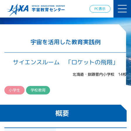
JAXAアカデ
ミー
PC表示
JAXA エア
ロスペース
スクール
宇宙教育
情報の発
宇宙を活用した教育実践例
信
宇宙を活用
した教育実
サイエンスルーム 「ロケットの飛翔」
践例
体験的学
北海道・釧路管内小学校 14校
習機会の
提供（国
際）
小学生
学校教育
APRSAF（ア
ジア太平洋
概要
地域宇宙機
関会議）宇
宙教育 for