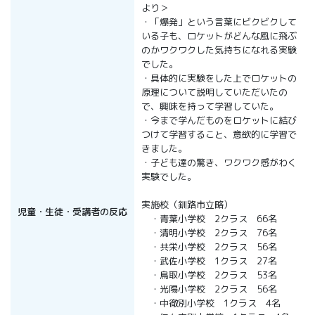
より＞
・「爆発」という言葉にビクビクして
いる子も、ロケットがどんな風に飛ぶ
のかワクワクした気持ちになれる実験
でした。
・具体的に実験をした上でロケットの
原理について説明していただいたの
で、興味を持って学習していた。
・今まで学んだものをロケットに結び
つけて学習すること、意欲的に学習で
きました。
・子ども達の驚き、ワクワク感がわく
実験でした。
実施校（釧路市立略）
児童・生徒・受講者の反応
・青葉小学校 2クラス 66名
・清明小学校 2クラス 76名
・共栄小学校 2クラス 56名
・武佐小学校 1クラス 27名
・鳥取小学校 2クラス 53名
・光陽小学校 2クラス 56名
・中徹別小学校 1クラス 4名