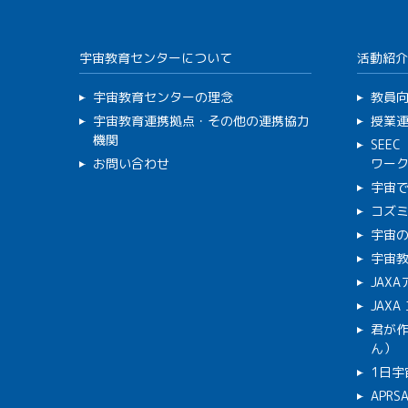
宇宙教育センターについて
活動紹介
宇宙教育センターの理念
教員
宇宙教育連携拠点・その他の連携協力
授業
機関
SEE
お問い合わせ
ワー
宇宙
コズ
宇宙の
宇宙
JAX
JAX
君が
ん）
1日宇
APR