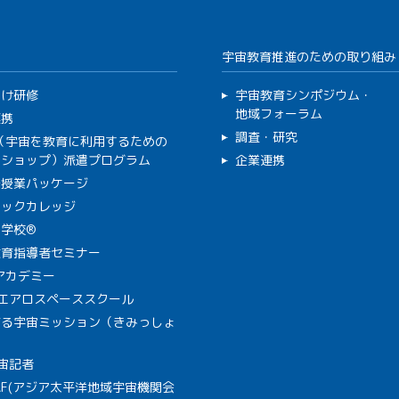
宇宙教育推進のための取り組み
向け研修
宇宙教育シンポジウム・
地域フォーラム
連携
調査・研究
C（宇宙を教育に利用するための
クショップ）派遣プログラム
企業連携
で授業パッケージ
ミックカレッジ
学校®
教育指導者セミナー
Aアカデミー
A エアロスペーススクール
作る宇宙ミッション（きみっしょ
宙記者
SAF(アジア太平洋地域宇宙機関会