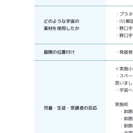
・プラネ
どのような宇宙の
・ISS解
素材を使用したか
・野口宇
・野口宇
展開の位置付け
・発展教
＜実施小
・スペー
思いまし
・宇宙へ
実施校
児童・生徒・受講者の反応
・釧路市
・釧路市
・釧路市
・北海道