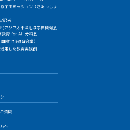
作る宇宙ミッション（きみっしょ
宙記者
SAF(アジア太平洋地域宇宙機関会
教育 for All 分科会
B（国際宇宙教育会議）
を活用した教育実践例
ク
ご質問
方へ