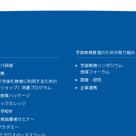
宇宙教育推進のための取り組み
向け研修
宇宙教育シンポジウム・
地域フォーラム
連携
調査・研究
C（宇宙を教育に利用するための
クショップ）派遣プログラム
企業連携
で授業パッケージ
ミックカレッジ
学校®
教育指導者セミナー
Aアカデミー
A エアロスペーススクール