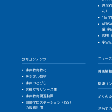
君が
ん）
1日宇
APR
議)宇宙
ISE
宇宙
ニュース
教育コンテンツ
宇宙教育教材
募集情報
デジタル教材
宇宙のとびら
関連リン
お役立ちリソース集
宇宙教育関連動画
よくある
国際宇宙ステーション（ISS）
の教育利用
初めての