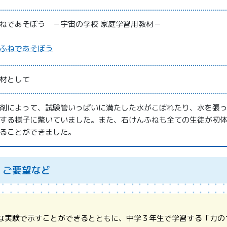
ねであそぼう －宇宙の学校 家庭学習用教材－
ふねであそぼう
材として
剤によって、試験管いっぱいに満たした水がこぼれたり、水を張
する様子に驚いていました。また、石けんふねも全ての生徒が初
ることができました。
、ご要望など
な実験で示すことができるとともに、中学３年生で学習する「力の