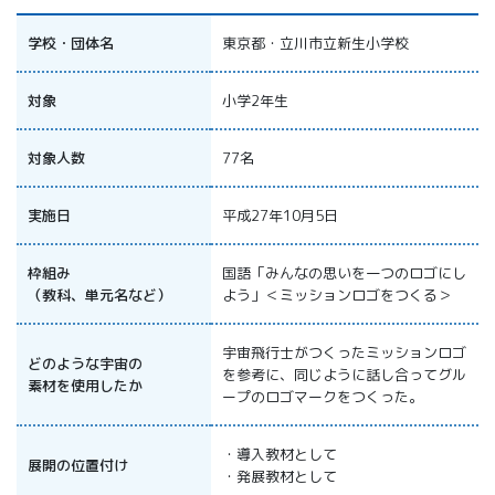
All 分科会
APRSAF宇宙
学校・団体名
東京都・立川市立新生小学校
教育 for All
分科会 年次
対象
小学2年生
会合
APRSAFポス
対象人数
77名
ターコンテ
スト
APRSAF教員
実施日
平成27年10月5日
セミナー
ISEB（国際
枠組み
国語「みんなの思いを一つのロゴにし
宇宙教育会
（教科、単元名など）
よう」＜ミッションロゴをつくる＞
議）
ISEB学生派
宇宙飛行士がつくったミッションロゴ
遣プログラ
どのような宇宙の
を参考に、同じように話し合ってグル
ム
素材を使用したか
ープのロゴマークをつくった。
・導入教材として
展開の位置付け
・発展教材として