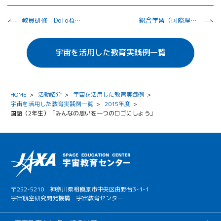
教員研修 DoToねっと（道東科学教育支援ネットワーク）＜8月開催＞
総合学習（国際理解） COSMOS PROJECT ～Nishiwaki Magic School Bus～
宇宙を活用した教育実践例一覧
HOME
>
活動紹介
>
宇宙を活用した教育実践例
>
宇宙を活用した教育実践例一覧
>
2015年度
>
国語（2年生）「みんなの思いを一つのロゴにしよう」
〒252-5210 神奈川県相模原市中央区由野台3-1-1
宇宙航空研究開発機構 宇宙教育センター