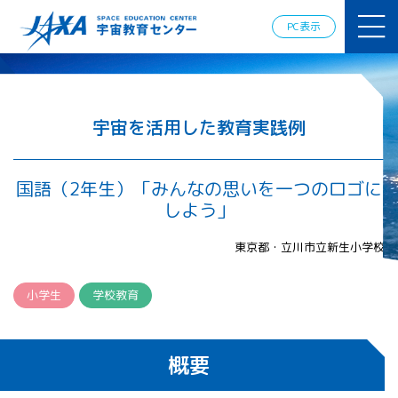
JAXAアカデ
ミー
PC表示
JAXA エア
ロスペース
スクール
宇宙教育
情報の発
宇宙を活用した教育実践例
信
宇宙を活用
した教育実
国語（2年生）「みんなの思いを一つのロゴに
践例
しよう」
体験的学
習機会の
東京都・立川市立新生小学校
提供（国
際）
小学生
学校教育
APRSAF（ア
ジア太平洋
地域宇宙機
概要
関会議）宇
宙教育 for