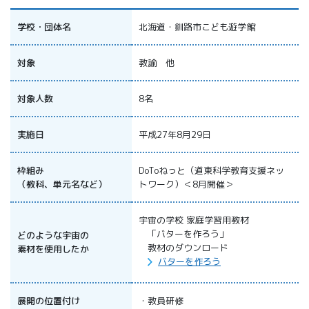
All 分科会
APRSAF宇宙
学校・団体名
北海道・釧路市こども遊学館
教育 for All
分科会 年次
対象
教諭 他
会合
APRSAFポス
対象人数
8名
ターコンテ
スト
APRSAF教員
実施日
平成27年8月29日
セミナー
ISEB（国際
枠組み
DoToねっと（道東科学教育支援ネッ
宇宙教育会
（教科、単元名など）
トワーク）＜8月開催＞
議）
ISEB学生派
宇宙の学校 家庭学習用教材
遣プログラ
「バターを作ろう」
どのような宇宙の
ム
教材のダウンロード
素材を使用したか
バターを作ろう
展開の位置付け
・教員研修