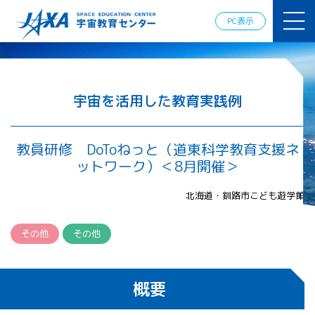
JAXAアカデ
ミー
PC表示
JAXA エア
ロスペース
スクール
宇宙教育
情報の発
宇宙を活用した教育実践例
信
宇宙を活用
した教育実
教員研修 DoToねっと（道東科学教育支援ネ
践例
ットワーク）＜8月開催＞
体験的学
習機会の
北海道・釧路市こども遊学館
提供（国
際）
その他
その他
APRSAF（ア
ジア太平洋
地域宇宙機
概要
関会議）宇
宙教育 for