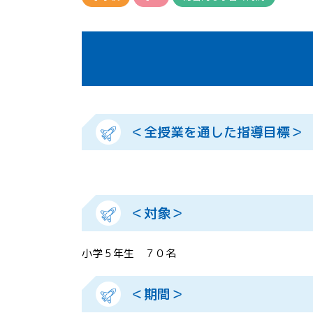
＜全授業を通した指導目標＞
＜対象＞
小学５年生 ７０名
＜期間＞