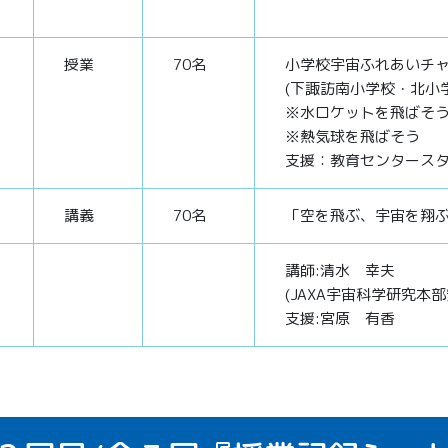
授業
70名
小学校宇宙ふれあいチ
(下諏訪南小学校・北小
※水ロケットを飛ばそ
※熱気球を飛ばそう
支援：教育センタース
講義
70名
「空を飛ぶ、宇宙を翔
講師:清水 幸夫
(JAXA宇宙科学研究本
支援:宮原 有香