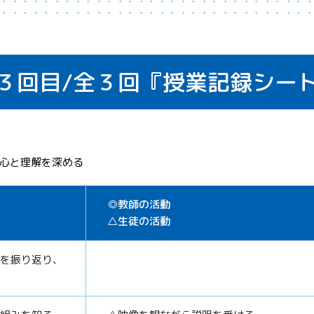
３回目/
全３回
『授業記録シー
心と理解を深める
◎教師の活動
△生徒の活動
を振り返り、