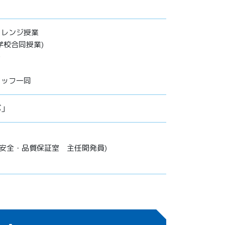
ャレンジ授業
学校合同授業)
う
タッフ一同
ぶ」
部安全・品質保証室 主任開発員)