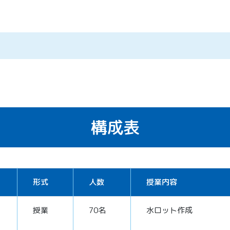
構成表
形式
人数
授業内容
授業
70名
水ロット作成