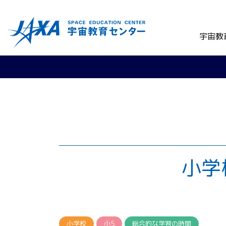
宇宙教
小学
小学校
小5
総合的な学習の時間