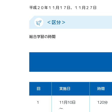
平成２０年１１月１７日、１１月２７日
＜区分＞
総合学習の時間
回
実施日
時間
1
11月10日
120分
～