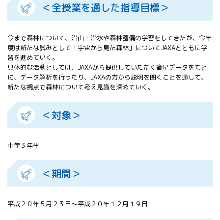
＜全授業を通した指導目標＞
All 分科会
APRSAF宇宙
教育 for All
今まで森林について、治山・治水や森林整備の学習をしてきたが、今年
分科会 年次
度は新たな試みとして「宇宙から見た森林」についてJAXAとともに学
会合
習を進めていく。
APRSAFポス
具体的な活動としては、JAXAから提供していただく衛星データをもと
ターコンテ
に、データ解析を行ったり、JAXAの方から説明を聞くことを通して、
スト
新たな視点で森林について考え見識を深めていく。
APRSAF教員
セミナー
＜対象＞
ISEB（国際
宇宙教育会
議）
中学３年生
ISEB学生派
遣プログラ
ム
＜期間＞
平成２０年５月２３日～平成２０年１２月１９日