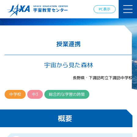
JAXAアカデ
ミー
PC表示
JAXA エア
ロスペース
スクール
宇宙教育
情報の発
授業連携
信
宇宙を活用
した教育実
宇宙から見た森林
践例
体験的学
長野県・下諏訪町立下諏訪中学校
習機会の
提供（国
際）
中学校
中3
総合的な学習の時間
APRSAF（ア
ジア太平洋
概要
地域宇宙機
関会議）宇
宙教育 for