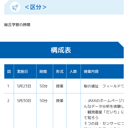
＜区分＞
総合学習の時間
構成表
回
実施日
時間
形式
人数
授業内容
1
5月23日
50分
授業
桜の城址 フィールドワ
2
5月30日
50分
授業
・JAXAのホームページで
んなデータ分析を体験し
・観測衛星「だいち」に
て知ろう
３つの目・センサーにつ