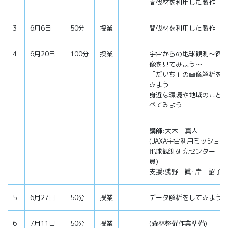
間伐材を利用した製作
3
6月6日
50分
授業
間伐材を利用した製作
4
6月20日
100分
授業
宇宙からの地球観測～衛
像を見てみよう～
「だいち」の画像解析を
みよう
身近な環境や地域のこと
べてみよう
講師:大木 真人
(JAXA宇宙利用ミッショ
地球観測研究センター 
員)
支援:浅野 眞･岸 詔子
5
6月27日
50分
授業
データ解析をしてみよう
6
7月11日
50分
授業
(森林整備作業準備)