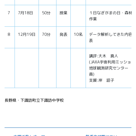
7
7月18日
50分
授業
１日なぎがまの日・森林
作業
8
12月19日
70分
発表
10名
データ解析してきた内容
表
講評:大木 真人
(JAXA宇宙利用ミッショ
地球観測研究センター 
員)
支援:岸 詔子
長野県・下諏訪町立下諏訪中学校