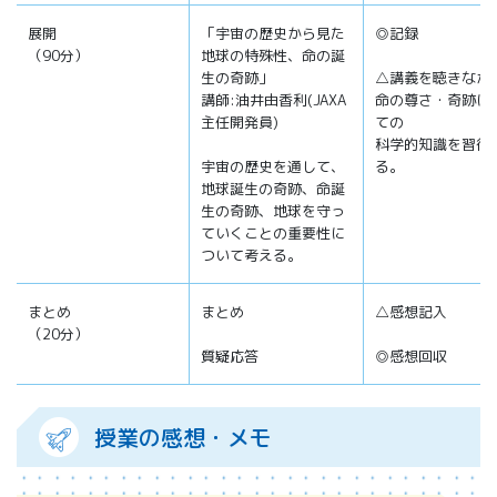
展開
「宇宙の歴史から見た
◎記録
（90分）
地球の特殊性、命の誕
生の奇跡」
△講義を聴きなが
講師:油井由香利(JAXA
命の尊さ・奇跡に
主任開発員)
ての
科学的知識を習得
宇宙の歴史を通して、
る。
地球誕生の奇跡、命誕
生の奇跡、地球を守っ
ていくことの重要性に
ついて考える。
まとめ
まとめ
△感想記入
（20分）
質疑応答
◎感想回収
授業の感想・メモ