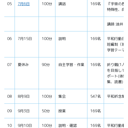
05
7月6日
100分
講話
169名
『宇宙の歴
特殊性、命
講師:油井 由
06
7月15日
100分
説明
169名
平和行動日
班編制（班
学習テーマ
07
夏休み
90分
自主学習・作業
169名
折り鶴(1人
を目指して
ポート(体
集、読書)
08
8月9日
100分
集会
547名
平和祈念集
09
9月3日
50分
授業
169名
10
9月10日
100分
説明・確認
169名
平和行動事