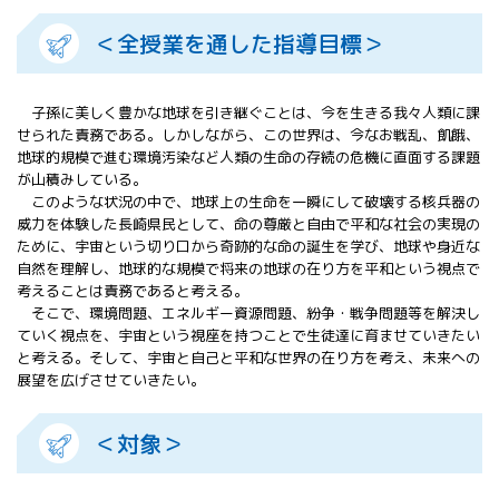
All 分科会
＜全授業を通した指導目標＞
APRSAF宇宙
教育 for All
分科会 年次
子孫に美しく豊かな地球を引き継ぐことは、今を生きる我々人類に課
会合
せられた責務である。しかしながら、この世界は、今なお戦乱、飢餓、
APRSAFポス
地球的規模で進む環境汚染など人類の生命の存続の危機に直面する課題
ターコンテ
が山積みしている。
スト
このような状況の中で、地球上の生命を一瞬にして破壊する核兵器の
APRSAF教員
威力を体験した長崎県民として、命の尊厳と自由で平和な社会の実現の
セミナー
ために、宇宙という切り口から奇跡的な命の誕生を学び、地球や身近な
ISEB（国際
自然を理解し、地球的な規模で将来の地球の在り方を平和という視点で
宇宙教育会
考えることは責務であると考える。
議）
そこで、環境問題、エネルギー資源問題、紛争・戦争問題等を解決し
ISEB学生派
ていく視点を、宇宙という視座を持つことで生徒達に育ませていきたい
と考える。そして、宇宙と自己と平和な世界の在り方を考え、未来への
遣プログラ
展望を広げさせていきたい。
ム
＜対象＞