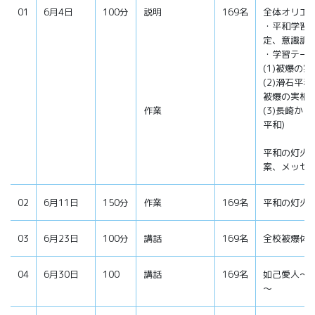
01
6月4日
100分
説明
169名
全体オリエ
・平和学習
定、意識調
・学習テー
(1)被爆の実
(2)滑石平
被爆の実相)
作業
(3)長崎か
平和)
平和の灯火
案、メッセ
02
6月11日
150分
作業
169名
平和の灯火
03
6月23日
100分
講話
169名
全校被爆体
04
6月30日
100
講話
169名
如己愛人～
～