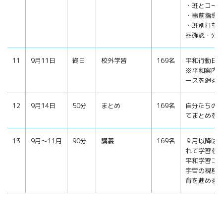
・班とコー
・事前指導
・班別打ち
品確認・分担
11
9月11日
終日
校外学習
169名
平和行動日
※平和案内
ースを廻る
12
9月14日
50分
まとめ
169名
自分たちの
てまとめを
13
9月～11月
90分
講義
169名
９月以降は
れて学習を
平和学習コ
宇宙の視座
育を進める