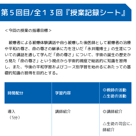
第５回目/全１３回『授業記録シート』
＜今回の授業の指導目標＞
被爆者による被爆体験講話や自ら被爆した後医師として被爆者の治療
や平和の尊さ、命の尊さの継承に力を注いだ「永井隆博士」の生涯につ
いての講話を通して学んだ「命の尊さ」について、宇宙の誕生の歴史か
ら見た「命の尊さ」という視点から宇宙的視座で総括的に知識を習得
し、また、今後の平和学習およびコース別学習を始めるにあたっての基
礎的知識の習得を目的とする。
◎教師の活動
時間配分
学習内容
△生徒の活動
導入
講師紹介
◎講師紹介
（5分）
△生徒の司会によ
師紹介